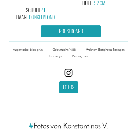
HÜFTE
92 CM
SCHUHE
41
HAARE
DUNKELBLOND
PDF SEDCARD
Augenfarbe: blau-grün
Geburtsjahr: 1988
Wohnort: Bietigheim-Bissingen
Tattoos: ja
Piercing: nein
FOTOS
#
Fotos von Konstantinos V.