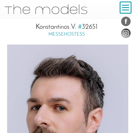
Inhalt
Navigation
Konta
Social
Konstantinos V.
#
32651
MESSEHOSTESS