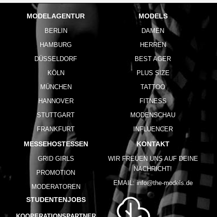
MODELAGENTUR
MODELS
BERLIN
DAMEN
HAMBURG
HERREN
DÜSSELDORF
BEST AGER
KÖLN
PLUS SIZE
MÜNCHEN
TATTOO
HANNOVER
FITNESS
STUTTGART
MODENSCHAU
FRANKFURT
INFLUENCER
MESSEHOSTESSEN
KONTAKT
GRID GIRLS
WIR FREUEN UNS AUF DEINE
NACHRICHT!
PROMOTION
EMAIL:
info@the-models.de
MODERATOREN
STUDENTENJOBS
KOOPERATIONSPARTNER