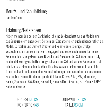
Berufs- und Schulbildung
Bürokaufmann
Erfahrung/Referenzen
Neben meinem Job bei der Bank habe ich eine Leidenschaft für das Modeln und
das Schauspielern entwickelt. Seit einiger Zeit arbeite ich auch nebenberuflich als
Model, Darsteller und Content Creator und konnte bereits einige Erfolge
verzeichnen. Ich bin sehr motiviert, engagiert und setze mich immer für meine
Ziele ein. Ich habe gelernt, dass Disziplin und Ausdauer der Schlüssel zum Erfolg
sind und diese Eigenschaften bringe ich auch am Set und vor der Kamera mit. Ich
schätze das Leben und bin dankbar für alles, was ich bisher erreicht habe. Ich
freue mich auf die kommenden Herausforderungen und darauf mit dir zusammen
zu arbeiten. Firmen für die ich gearbeitet habe: Gravis, Alko, KVV, Mercedes,
Bosch, Sparkasse, BW-Bank, Hensoldt, Himacs,Oro-Di Parma, BTI, Redolz, LAPP
Kabel und weitere.
GRÖSSE
170 CM
OBERWEITE
95 CM
KONFEKTION
48
TAILLE
83 CM