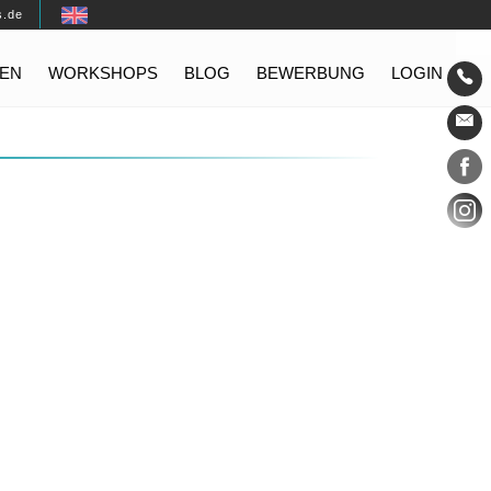
s.de
EN
WORKSHOPS
BLOG
BEWERBUNG
LOGIN
Konta
Social