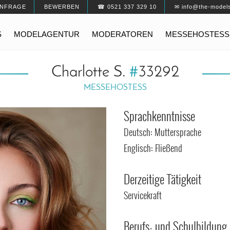
NFRAGE
BEWERBEN
☎ 0521 337 329 10
✉ info@the-model
S
MODELAGENTUR
MODERATOREN
MESSEHOSTESS
Charlotte S.
#
33292
MESSEHOSTESS
Sprachkenntnisse
Deutsch: Muttersprache
Englisch: Fließend
Derzeitige Tätigkeit
Servicekraft
Berufs- und Schulbildung