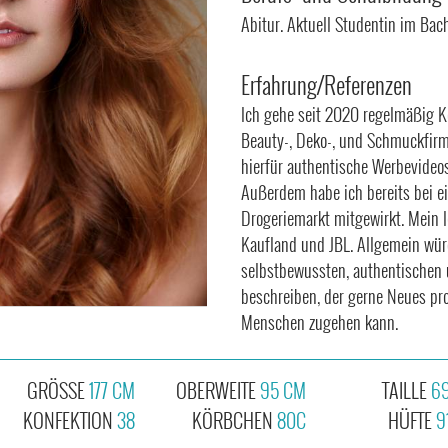
Abitur. Aktuell Studentin im Bac
Erfahrung/Referenzen
Ich gehe seit 2020 regelmäßig 
Beauty-, Deko-, und Schmuckfirm
hierfür authentische Werbevideos
Außerdem habe ich bereits bei e
Drogeriemarkt mitgewirkt. Mein l
Kaufland und JBL. Allgemein wür
selbstbewussten, authentischen
beschreiben, der gerne Neues pro
Menschen zugehen kann.
GRÖSSE
177 CM
OBERWEITE
95 CM
TAILLE
6
KONFEKTION
38
KÖRBCHEN
80C
HÜFTE
9