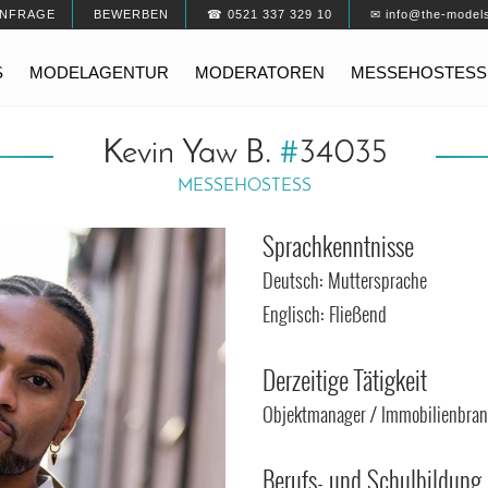
NFRAGE
BEWERBEN
☎ 0521 337 329 10
✉ info@the-model
S
MODELAGENTUR
MODERATOREN
MESSEHOSTESS
Kevin Yaw B.
#
34035
MESSEHOSTESS
Sprachkenntnisse
Deutsch: Muttersprache
Englisch: Fließend
Derzeitige Tätigkeit
Objektmanager / Immobilienbra
Berufs- und Schulbildung