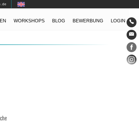
s.de
EN
WORKSHOPS
BLOG
BEWERBUNG
LOGIN
Konta
Social
nche