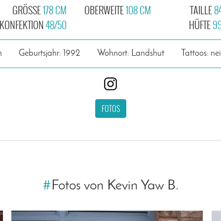
GRÖSSE
178 CM
OBERWEITE
108 CM
TAILLE
8
KONFEKTION
48/50
HÜFTE
9
n
Geburtsjahr: 1992
Wohnort: Landshut
Tattoos: ne
FOTOS
#
Fotos von Kevin Yaw B.