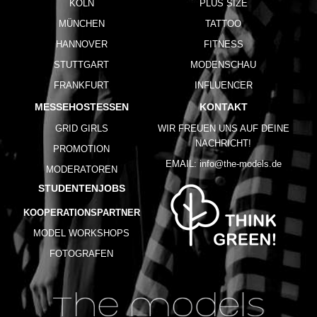
KÖLN
PLUS SIZE
MÜNCHEN
TATTOO
HANNOVER
FITNESS
STUTTGART
MODENSCHAU
FRANKFURT
INFLUENCER
MESSEHOSTESSEN
KONTAKT
GRID GIRLS
WIR FREUEN UNS AUF DEINE
NACHRICHT!
PROMOTION
EMAIL:
info@the-models.de
MODERATOREN
STUDENTENJOBS
KOOPERATIONSPARTNER
MODEL WORKSHOPS
FOTOGRAFEN