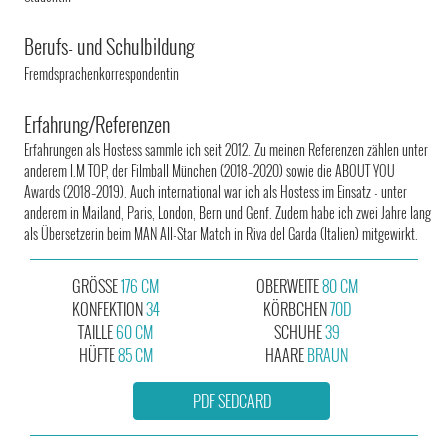
Berufs- und Schulbildung
Fremdsprachenkorrespondentin
Erfahrung/Referenzen
Erfahrungen als Hostess sammle ich seit 2012. Zu meinen Referenzen zählen unter
anderem I.M TOP, der Filmball München (2018–2020) sowie die ABOUT YOU
Awards (2018–2019). Auch international war ich als Hostess im Einsatz - unter
anderem in Mailand, Paris, London, Bern und Genf. Zudem habe ich zwei Jahre lang
als Übersetzerin beim MAN All-Star Match in Riva del Garda (Italien) mitgewirkt.
GRÖSSE
176 CM
OBERWEITE
80 CM
KONFEKTION
34
KÖRBCHEN
70D
TAILLE
60 CM
SCHUHE
39
HÜFTE
85 CM
HAARE
BRAUN
PDF SEDCARD