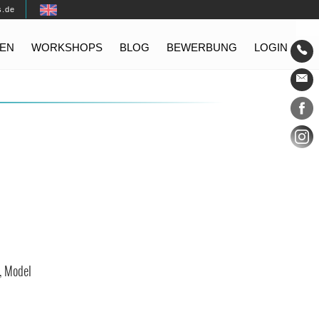
s.de
EN
WORKSHOPS
BLOG
BEWERBUNG
LOGIN
Konta
Social
, Model