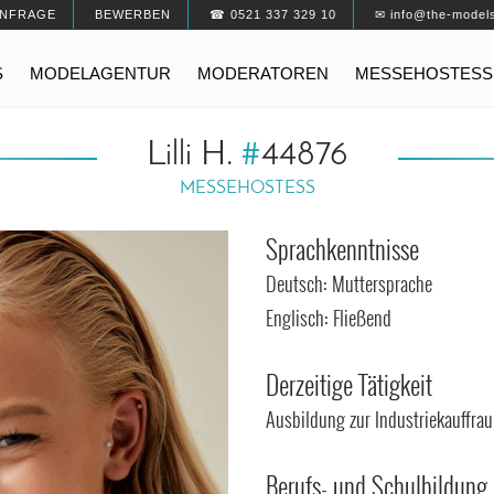
NFRAGE
BEWERBEN
☎ 0521 337 329 10
✉ info@the-model
S
MODELAGENTUR
MODERATOREN
MESSEHOSTESS
Lilli H.
#
44876
MESSEHOSTESS
Sprachkenntnisse
Deutsch: Muttersprache
Englisch: Fließend
Derzeitige Tätigkeit
Ausbildung zur Industriekauffrau
Berufs- und Schulbildung