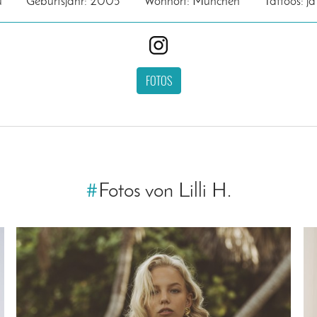
u
Geburtsjahr: 2005
Wohnort: München
Tattoos: ja
FOTOS
#
Fotos von Lilli H.