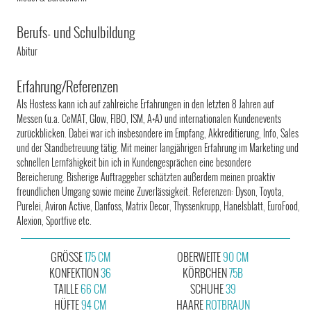
Berufs- und Schulbildung
Abitur
Erfahrung/Referenzen
Als Hostess kann ich auf zahlreiche Erfahrungen in den letzten 8 Jahren auf
Messen (u.a. CeMAT, Glow, FIBO, ISM, A+A) und internationalen Kundenevents
zurückblicken. Dabei war ich insbesondere im Empfang, Akkreditierung, Info, Sales
und der Standbetreuung tätig. Mit meiner langjährigen Erfahrung im Marketing und
schnellen Lernfähigkeit bin ich in Kundengesprächen eine besondere
Bereicherung. Bisherige Auftraggeber schätzten außerdem meinen proaktiv
freundlichen Umgang sowie meine Zuverlässigkeit. Referenzen: Dyson, Toyota,
Purelei, Aviron Active, Danfoss, Matrix Decor, Thyssenkrupp, Hanelsblatt, EuroFood,
Alexion, Sportfive etc.
GRÖSSE
175 CM
OBERWEITE
90 CM
KONFEKTION
36
KÖRBCHEN
75B
TAILLE
66 CM
SCHUHE
39
HÜFTE
94 CM
HAARE
ROTBRAUN