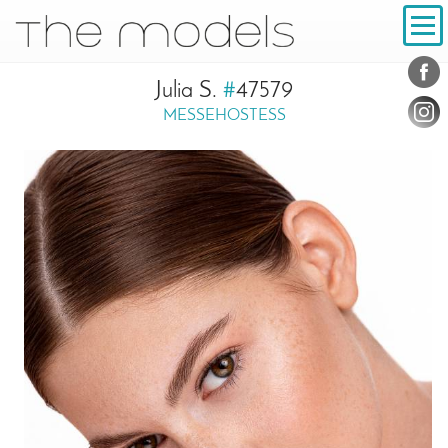
Inhalt
Navigation
Konta
Social
Julia S.
#
47579
MESSEHOSTESS