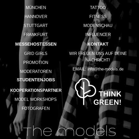
MÜNCHEN
TATTOO
HANNOVER
FITNESS
STUTTGART
MODENSCHAU
FRANKFURT
INFLUENCER
MESSEHOSTESSEN
KONTAKT
GRID GIRLS
WIR FREUEN UNS AUF DEINE
NACHRICHT!
PROMOTION
EMAIL:
info@the-models.de
MODERATOREN
STUDENTENJOBS
KOOPERATIONSPARTNER
MODEL WORKSHOPS
FOTOGRAFEN