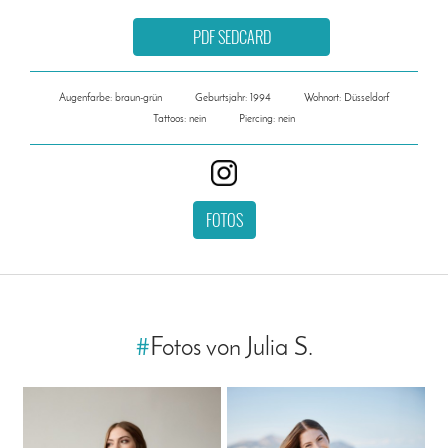
PDF SEDCARD
Augenfarbe: braun-grün
Geburtsjahr: 1994
Wohnort: Düsseldorf
Tattoos: nein
Piercing: nein
FOTOS
#
Fotos von Julia S.