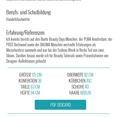
Berufs- und Schulbildung
Handelsfachwirtin
Erfahrung/Referenzen
Ich konnte bereits auf den Bunte Beauty Days München, der PLMA Amsterdam, der
PDCE Dortmund sowie der BAUMA München wertvolle Erfahrungen als
Messehostess sammeln und war bei der Fashion Week in Berlin Teil von zwei
Shows. Darüber hinaus wurde ich für Beauty-Tutorials sowie Präsentationen von
Designer-Kollektionen gebucht.
GRÖSSE
175 CM
OBERWEITE
82 CM
KONFEKTION
36
KÖRBCHEN
70C
TAILLE
63 CM
SCHUHE
40
HÜFTE
94 CM
HAARE
BRAUN
PDF SEDCARD