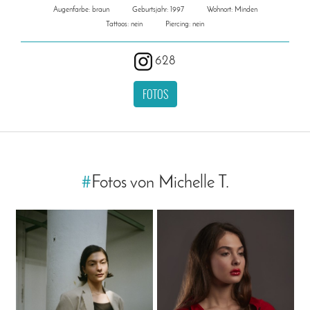
Augenfarbe: braun
Geburtsjahr: 1997
Wohnort: Minden
Tattoos: nein
Piercing: nein
628
FOTOS
#
Fotos von Michelle T.