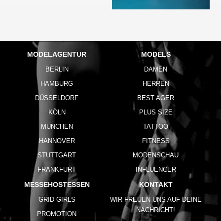
MODELAGENTUR
MODELS
BERLIN
DAMEN
HAMBURG
HERREN
DÜSSELDORF
BEST AGER
KÖLN
PLUS SIZE
MÜNCHEN
TATTOO
HANNOVER
FITNESS
STUTTGART
MODENSCHAU
FRANKFURT
INFLUENCER
MESSEHOSTESSEN
KONTAKT
GRID GIRLS
WIR FREUEN UNS AUF DEINE
NACHRICHT!
PROMOTION