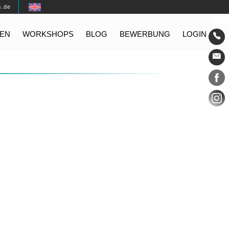
s.de
EN
WORKSHOPS
BLOG
BEWERBUNG
LOGIN
Konta
Social