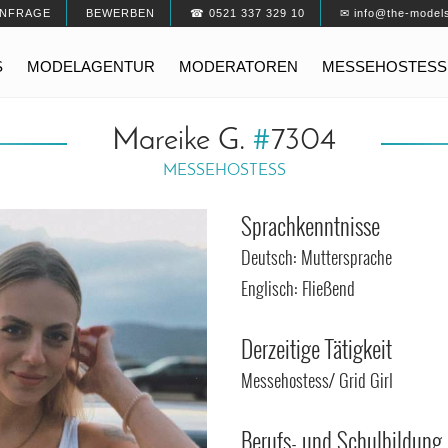
NFRAGE
BEWERBEN
☎ 0521 337 329 10
✉ info@the-model
S
MODELAGENTUR
MODERATOREN
MESSEHOSTESS
Mareike G.
#
7304
MESSEHOSTESS
Sprachkenntnisse
Deutsch: Muttersprache
Englisch: Fließend
Derzeitige Tätigkeit
Messehostess/ Grid Girl
Berufs- und Schulbildung