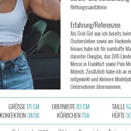
Rettungssanitäterin
Erfahrung/Referenzen
Als Grid Girl war ich bereits be
Oschersleben sowie am Hockenhe
hinaus habe ich für namhafte Ma
darunter Douglas, das DFB-Länder
Messe in Frankfurt sowie Polo M
Motech. Zusätzlich habe ich an 
mitgewirkt und kleinere Modeljo
Unternehmen übernommen.
GRÖSSE
171 CM
OBERWEITE
83 CM
TAILLE
6
KONFEKTION
34/36
KÖRBCHEN
75A
HÜFTE
9