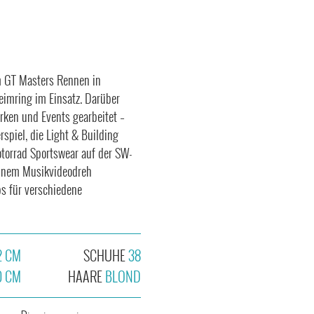
im GT Masters Rennen in
imring im Einsatz. Darüber
rken und Events gearbeitet –
spiel, die Light & Building
otorrad Sportswear auf der SW-
einem Musikvideodreh
bs für verschiedene
2 CM
SCHUHE
38
0 CM
HAARE
BLOND