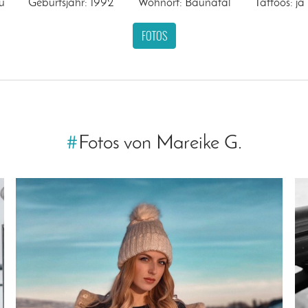
u
Geburtsjahr: 1992
Wohnort: Baunatal
Tattoos: ja
FOTOS
#
Fotos von Mareike G.