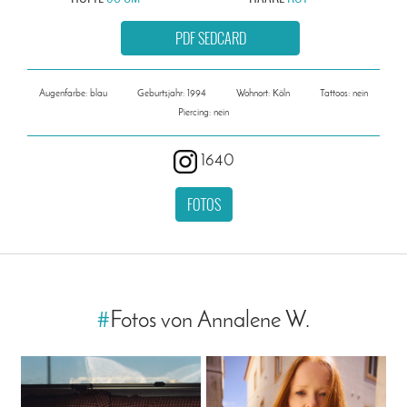
PDF SEDCARD
Augenfarbe: blau
Geburtsjahr: 1994
Wohnort: Köln
Tattoos: nein
Piercing: nein
1640
FOTOS
#
Fotos von Annalene W.