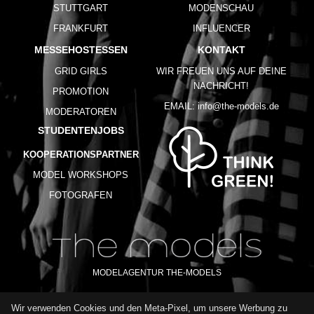
STUTTGART
MODENSCHAU
FRANKFURT
INFLUENCER
MESSEHOSTESSEN
KONTAKT
GRID GIRLS
WIR FREUEN UNS AUF DEINE
NACHRICHT!
PROMOTION
EMAIL:
info@the-models.de
MODERATOREN
STUDENTENJOBS
KOOPERATIONSPARTNER
MODEL WORKSHOPS
FOTOGRAFEN
MODELAGENTUR THE-MODELS
Wir verwenden Cookies und den Meta-Pixel, um unsere Werbung zu
IMPRESSUM
AGB
DATENSCHUTZ