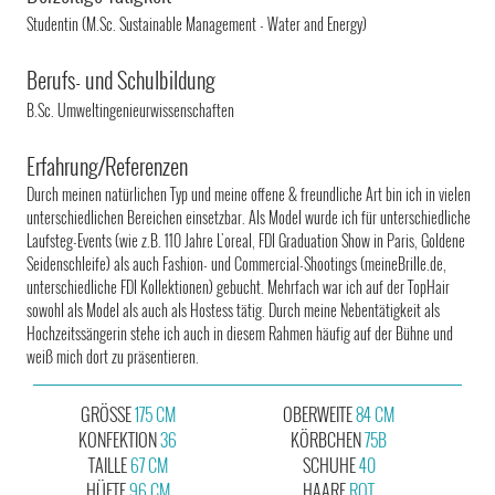
Studentin (M.Sc. Sustainable Management - Water and Energy)
Berufs- und Schulbildung
B.Sc. Umweltingenieurwissenschaften
Erfahrung/Referenzen
Durch meinen natürlichen Typ und meine offene & freundliche Art bin ich in vielen
unterschiedlichen Bereichen einsetzbar. Als Model wurde ich für unterschiedliche
Laufsteg-Events (wie z.B. 110 Jahre L'oreal, FDI Graduation Show in Paris, Goldene
Seidenschleife) als auch Fashion- und Commercial-Shootings (meineBrille.de,
unterschiedliche FDI Kollektionen) gebucht. Mehrfach war ich auf der TopHair
sowohl als Model als auch als Hostess tätig. Durch meine Nebentätigkeit als
Hochzeitssängerin stehe ich auch in diesem Rahmen häufig auf der Bühne und
weiß mich dort zu präsentieren.
GRÖSSE
175 CM
OBERWEITE
84 CM
KONFEKTION
36
KÖRBCHEN
75B
TAILLE
67 CM
SCHUHE
40
HÜFTE
96 CM
HAARE
ROT