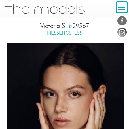
Inhalt
Navigation
Konta
Social
Victoria S.
#
29567
MESSEHOSTESS