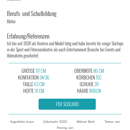
Berufs- und Schulbildung
Abitur
Erfahrung/Referenzen
Ich bin seit 2020 als Hostess und Model tätig und habe bereits für einige Startups
in der Sport und Fitnessindustrie als auch Entertainment Branche bei Events und
Videodrehs gearbeitet.
GRÖSSE
177 CM
OBERWEITE
86 CM
KONFEKTION
34/36
KÖRBCHEN
75C
TAILLE
63 CM
SCHUHE
39
HÜFTE
91 CM
HAARE
BRAUN
PDF SEDCARD
Augenfarbe: braun
Geburtsjahr: 2000
Wohnort: Berlin
Tattoos: nein
Piercing: nein