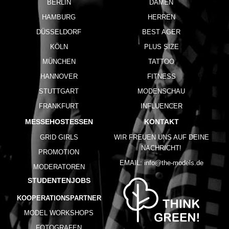
BERLIN
DAMEN
HAMBURG
HERREN
DÜSSELDORF
BEST AGER
KÖLN
PLUS SIZE
MÜNCHEN
TATTOO
HANNOVER
FITNESS
STUTTGART
MODENSCHAU
FRANKFURT
INFLUENCER
MESSEHOSTESSEN
KONTAKT
GRID GIRLS
WIR FREUEN UNS AUF DEINE
NACHRICHT!
PROMOTION
EMAIL:
info@the-models.de
MODERATOREN
STUDENTENJOBS
KOOPERATIONSPARTNER
MODEL WORKSHOPS
FOTOGRAFEN