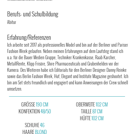
Berufs- und Schulbildung
Abitur
Erfahrung/Referenzen
Ich arbeite seit 2017 als professionelles Model und bin auf der Berliner und Pariser
Fashion Week gelaufen. Neben meinen Erfahrungen auf dem Laufsteg stand ich
u.a. für die Bauer Medien Gruppe, Techniker Krankenkasse, Raab Karcher,
MetallRente, Klipp Frisöre, Shire Pharmaceuticals und Grubenhelden vor der
Kamera. Des Weiteren habe ich Editorials für den Berliner Designer Danny Reinke
sowie das Berlin Fashion Week, Huf, Elegant und Institute Magazine geshootet. Ich
bin am Set stets freundlich und engagiert und kann Anweisungen der Crew schnell
umsetzen.
GRÖSSE
190 CM
OBERWEITE
102 CM
KONFEKTION
48/50
TAILLE
87 CM
HÜFTE
102 CM
SCHUHE
46
HAARE
BLOND