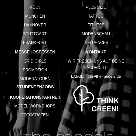
KÖLN
PLUS SIZE
MÜNCHEN
TATTOO
HANNOVER
FITNESS
STUTTGART
MODENSCHAU
FRANKFURT
INFLUENCER
MESSEHOSTESSEN
KONTAKT
GRID GIRLS
WIR FREUEN UNS AUF DEINE
NACHRICHT!
PROMOTION
EMAIL:
info@the-models.de
MODERATOREN
STUDENTENJOBS
KOOPERATIONSPARTNER
MODEL WORKSHOPS
FOTOGRAFEN