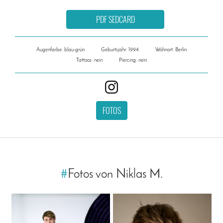
PDF SEDCARD
Augenfarbe: blau-grün
Geburtsjahr: 1994
Wohnort: Berlin
Tattoos: nein
Piercing: nein
FOTOS
#
Fotos von Niklas M.