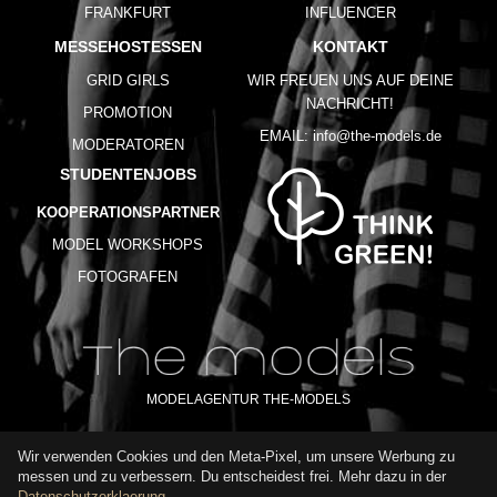
FRANKFURT
INFLUENCER
MESSEHOSTESSEN
KONTAKT
GRID GIRLS
WIR FREUEN UNS AUF DEINE
NACHRICHT!
PROMOTION
EMAIL:
info@the-models.de
MODERATOREN
STUDENTENJOBS
KOOPERATIONSPARTNER
MODEL WORKSHOPS
FOTOGRAFEN
MODELAGENTUR THE-MODELS
Wir verwenden Cookies und den Meta-Pixel, um unsere Werbung zu
IMPRESSUM
AGB
DATENSCHUTZ
messen und zu verbessern. Du entscheidest frei. Mehr dazu in der
NUTZUNGSBEDINGUNGEN
FAQ
GLOSSAR
KARRIERE
Datenschutzerklaerung
.