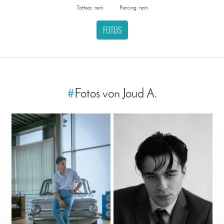
Tattoos: nein
Piercing: nein
FOTOS
#
Fotos von Joud A.