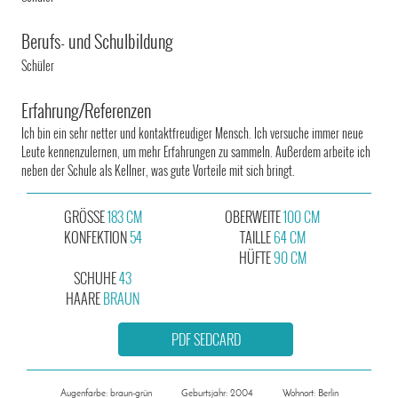
Berufs- und Schulbildung
Schüler
Erfahrung/Referenzen
Ich bin ein sehr netter und kontaktfreudiger Mensch. Ich versuche immer neue
Leute kennenzulernen, um mehr Erfahrungen zu sammeln. Außerdem arbeite ich
neben der Schule als Kellner, was gute Vorteile mit sich bringt.
GRÖSSE
183 CM
OBERWEITE
100 CM
KONFEKTION
54
TAILLE
64 CM
HÜFTE
90 CM
SCHUHE
43
HAARE
BRAUN
PDF SEDCARD
Augenfarbe: braun-grün
Geburtsjahr: 2004
Wohnort: Berlin