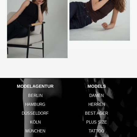
MODELAGENTUR
MODELS
BERLIN
DAMEN
HAMBURG
HERREN
DÜSSELDORF
BEST AGER
KÖLN
PLUS SIZE
MÜNCHEN
TATTOO