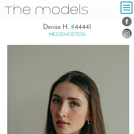
Inhalt
Navigation
Konta
Social
Denise H.
#
44441
MESSEHOSTESS