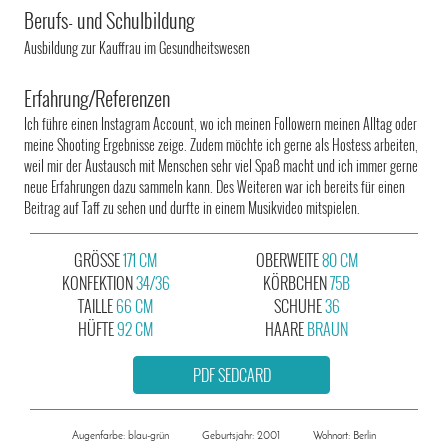
Berufs- und Schulbildung
Ausbildung zur Kauffrau im Gesundheitswesen
Erfahrung/Referenzen
Ich führe einen Instagram Account, wo ich meinen Followern meinen Alltag oder
meine Shooting Ergebnisse zeige. Zudem möchte ich gerne als Hostess arbeiten,
weil mir der Austausch mit Menschen sehr viel Spaß macht und ich immer gerne
neue Erfahrungen dazu sammeln kann. Des Weiteren war ich bereits für einen
Beitrag auf Taff zu sehen und durfte in einem Musikvideo mitspielen.
GRÖSSE
171 CM
OBERWEITE
80 CM
KONFEKTION
34/36
KÖRBCHEN
75B
TAILLE
66 CM
SCHUHE
36
HÜFTE
92 CM
HAARE
BRAUN
PDF SEDCARD
Augenfarbe: blau-grün
Geburtsjahr: 2001
Wohnort: Berlin