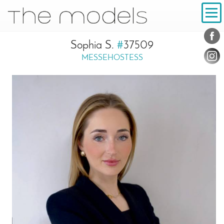
Inhalt
Navigation
Konta
Social
Sophia S.
#
37509
MESSEHOSTESS