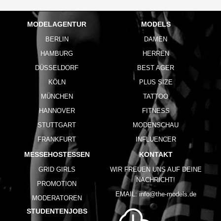
MODELAGENTUR
MODELS
BERLIN
DAMEN
HAMBURG
HERREN
DÜSSELDORF
BEST AGER
KÖLN
PLUS SIZE
MÜNCHEN
TATTOO
HANNOVER
FITNESS
STUTTGART
MODENSCHAU
FRANKFURT
INFLUENCER
MESSEHOSTESSEN
KONTAKT
GRID GIRLS
WIR FREUEN UNS AUF DEINE
NACHRICHT!
PROMOTION
EMAIL:
info@the-models.de
MODERATOREN
STUDENTENJOBS