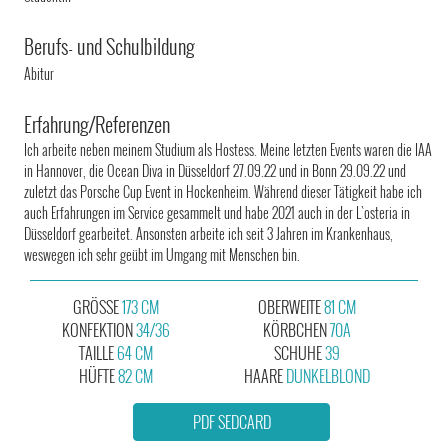
Berufs- und Schulbildung
Abitur
Erfahrung/Referenzen
Ich arbeite neben meinem Studium als Hostess. Meine letzten Events waren die IAA
in Hannover, die Ocean Diva in Düsseldorf 27.09.22 und in Bonn 29.09.22 und
zuletzt das Porsche Cup Event in Hockenheim. Während dieser Tätigkeit habe ich
auch Erfahrungen im Service gesammelt und habe 2021 auch in der L`osteria in
Düsseldorf gearbeitet. Ansonsten arbeite ich seit 3 Jahren im Krankenhaus,
weswegen ich sehr geübt im Umgang mit Menschen bin.
GRÖSSE
173 CM
OBERWEITE
81 CM
KONFEKTION
34/36
KÖRBCHEN
70A
TAILLE
64 CM
SCHUHE
39
HÜFTE
82 CM
HAARE
DUNKELBLOND
PDF SEDCARD