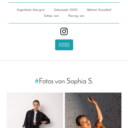
Augenfarbe: blau-grün
Geburtsjahr: 2000
Wohnort: Düsseldorf
Tattoos: nein
Piercing: nein
FOTOS
#
Fotos von Sophia S.