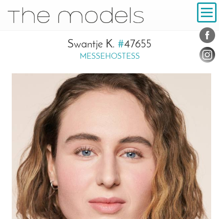
Inhalt
Navigation
Konta
Social
Swantje K.
#
47655
MESSEHOSTESS