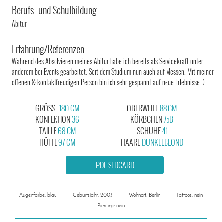
Berufs- und Schulbildung
Abitur
Erfahrung/Referenzen
Während des Absolvieren meines Abitur habe ich bereits als Servicekraft unter
anderem bei Events gearbeitet. Seit dem Studium nun auch auf Messen. Mit meiner
offenen & kontaktfreudigen Person bin ich sehr gespannt auf neue Erlebnisse :)
GRÖSSE
180 CM
OBERWEITE
88 CM
KONFEKTION
36
KÖRBCHEN
75B
TAILLE
68 CM
SCHUHE
41
HÜFTE
97 CM
HAARE
DUNKELBLOND
PDF SEDCARD
Augenfarbe: blau
Geburtsjahr: 2003
Wohnort: Berlin
Tattoos: nein
Piercing: nein