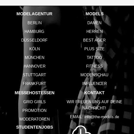
MODELAGENTUR
MODELS
BERLIN
DAMEN
HAMBURG
HERREN
DÜSSELDORF
BEST AGER
KÖLN
PLUS SIZE
MÜNCHEN
TATTOO
HANNOVER
FITNESS
STUTTGART
MODENSCHAU
FRANKFURT
INFLUENCER
MESSEHOSTESSEN
KONTAKT
GRID GIRLS
WIR FREUEN UNS AUF DEINE
NACHRICHT!
PROMOTION
EMAIL:
info@the-models.de
MODERATOREN
STUDENTENJOBS