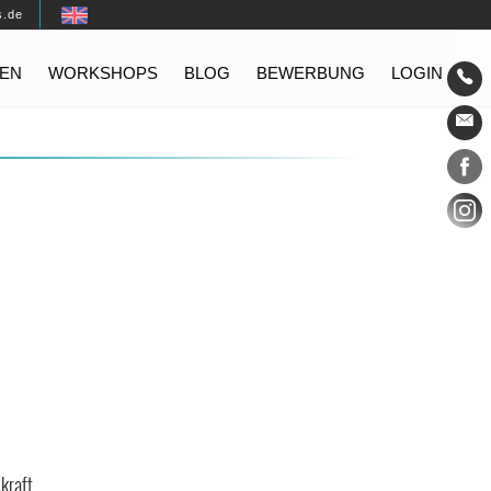
s.de
EN
WORKSHOPS
BLOG
BEWERBUNG
LOGIN
Konta
Social
kraft