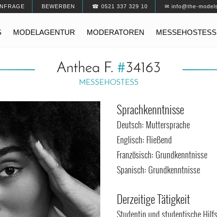
NFRAGE
BEWERBEN
☎ 0521 337 329 10
✉ info@the-model
S
MODELAGENTUR
MODERATOREN
MESSEHOSTESS
Anthea F.
#
34163
MESSEHOSTESS
Sprachkenntnisse
Deutsch: Muttersprache
Englisch: Fließend
Französisch: Grundkenntnisse
Spanisch: Grundkenntnisse
Derzeitige Tätigkeit
Studentin und studentische Hilfs