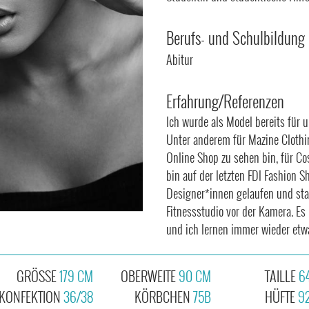
Berufs- und Schulbildung
Abitur
Erfahrung/Referenzen
Ich wurde als Model bereits für 
Unter anderem für Mazine Clothi
Online Shop zu sehen bin, für C
bin auf der letzten FDI Fashion S
Designer*innen gelaufen und sta
Fitnessstudio vor der Kamera. Es
und ich lernen immer wieder etw
GRÖSSE
179 CM
OBERWEITE
90 CM
TAILLE
6
KONFEKTION
36/38
KÖRBCHEN
75B
HÜFTE
9