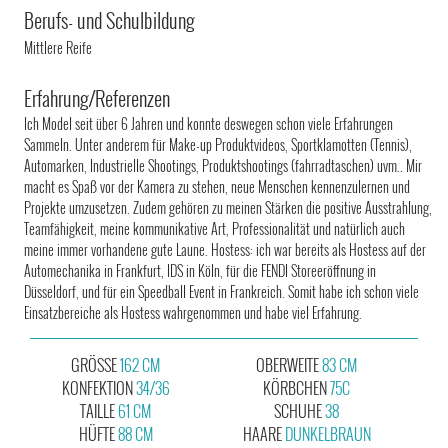
Berufs- und Schulbildung
Mittlere Reife
Erfahrung/Referenzen
Ich Model seit über 6 Jahren und konnte deswegen schon viele Erfahrungen
Sammeln. Unter anderem für Make-up Produktvideos, Sportklamotten (Tennis),
Automarken, Industrielle Shootings, Produktshootings (fahrradtaschen) uvm.. Mir
macht es Spaß vor der Kamera zu stehen, neue Menschen kennenzulernen und
Projekte umzusetzen. Zudem gehören zu meinen Stärken die positive Ausstrahlung,
Teamfähigkeit, meine kommunikative Art, Professionalität und natürlich auch
meine immer vorhandene gute Laune. Hostess: ich war bereits als Hostess auf der
Automechanika in Frankfurt, IDS in Köln, für die FENDI Storeeröffnung in
Düsseldorf, und für ein Speedball Event in Frankreich. Somit habe ich schon viele
Einsatzbereiche als Hostess wahrgenommen und habe viel Erfahrung.
GRÖSSE
162 CM
OBERWEITE
83 CM
KONFEKTION
34/36
KÖRBCHEN
75C
TAILLE
61 CM
SCHUHE
38
HÜFTE
88 CM
HAARE
DUNKELBRAUN