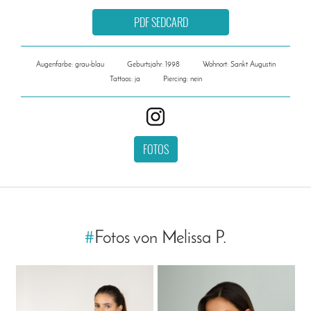
PDF SEDCARD
Augenfarbe: grau-blau
Geburtsjahr: 1998
Wohnort: Sankt Augustin
Tattoos: ja
Piercing: nein
FOTOS
#
Fotos von Melissa P.