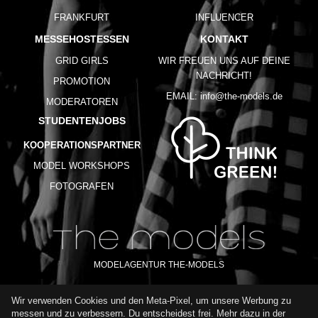
FRANKFURT
INFLUENCER
MESSEHOSTESSEN
KONTAKT
GRID GIRLS
WIR FREUEN UNS AUF DEINE
NACHRICHT!
PROMOTION
EMAIL:
info@the-models.de
MODERATOREN
STUDENTENJOBS
KOOPERATIONSPARTNER
MODEL WORKSHOPS
FOTOGRAFEN
MODELAGENTUR THE-MODELS
Wir verwenden Cookies und den Meta-Pixel, um unsere Werbung zu
IMPRESSUM
AGB
DATENSCHUTZ
messen und zu verbessern. Du entscheidest frei. Mehr dazu in der