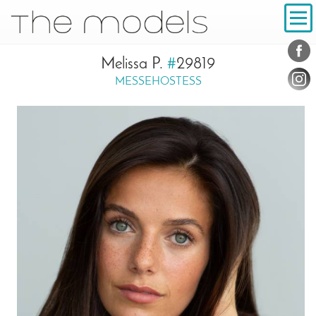
Inhalt
Navigation
Konta
Social
Melissa P.
#
29819
MESSEHOSTESS