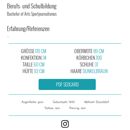
Berufs- und Schulbildung
Bachelor of Arts Sportjournalismus
Erfahrung/Referenzen
--
GRÖSSE
170 CM
OBERWEITE
89 CM
KONFEKTION
34
KÖRBCHEN
70D
TAILLE
60 CM
SCHUHE
37
HÜFTE
92 CM
HAARE
DUNKELBRAUN
PDF SEDCARD
Augenfarbe: grün
Geburtsjahr: 1995
Wohnort: Düsseldorf
Tattoos: nein
Piercing: nein