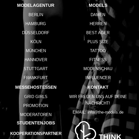
MODELAGENTUR
MODELS
BERLIN
DAMEN
HAMBURG
HERREN
DÜSSELDORF
BEST AGER
KÖLN
PLUS SIZE
MÜNCHEN
TATTOO
HANNOVER
FITNESS
STUTTGART
MODENSCHAU
FRANKFURT
INFLUENCER
MESSEHOSTESSEN
KONTAKT
GRID GIRLS
WIR FREUEN UNS AUF DEINE
NACHRICHT!
PROMOTION
EMAIL:
info@the-models.de
MODERATOREN
STUDENTENJOBS
KOOPERATIONSPARTNER