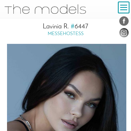
Inhalt
Navigation
Konta
Social
Lavinia R.
#
6447
MESSEHOSTESS