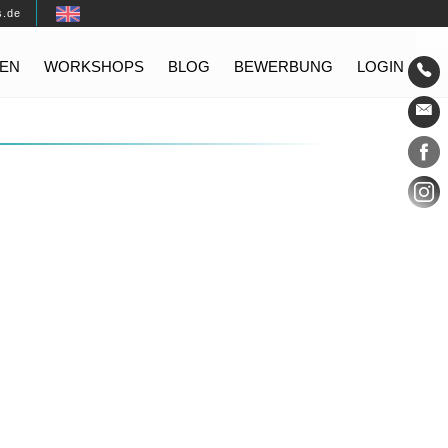
s.de
EN
WORKSHOPS
BLOG
BEWERBUNG
LOGIN
Konta
Social