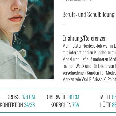
Berufs- und Schulbildung
--
Erfahrung/Referenzen
Mein letzter Hostess-Job war in 
mit internationalen Kunden zu tun
Model und lief auf mehreren Mo
Fashion Week und für Diane von 
verschiedenen Kunden für Modesh
Marken wie Wal G Arissa X, Pain
GRÖSSE
178 CM
OBERWEITE
81 CM
TAILLE
6
KONFEKTION
34/36
KÖRBCHEN
75A
HÜFTE
8