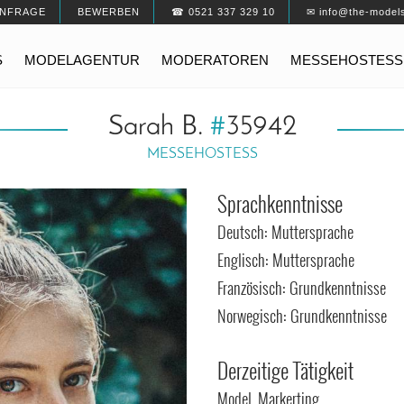
NFRAGE
BEWERBEN
☎ 0521 337 329 10
✉ info@the-model
S
MODELAGENTUR
MODERATOREN
MESSEHOSTESS
Sarah B.
#
35942
MESSEHOSTESS
Sprachkenntnisse
Deutsch: Muttersprache
Englisch: Muttersprache
Französisch: Grundkenntnisse
Norwegisch: Grundkenntnisse
Derzeitige Tätigkeit
Model, Markerting