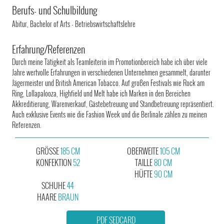
Berufs- und Schulbildung
Abitur, Bachelor of Arts - Betriebswirtschaftslehre
Erfahrung/Referenzen
Durch meine Tätigkeit als Teamleiterin im Promotionbereich habe ich über viele
Jahre wertvolle Erfahrungen in verschiedenen Unternehmen gesammelt, darunter
Jägermeister und British American Tobacco. Auf großen Festivals wie Rock am
Ring, Lollapalooza, Highfield und Melt habe ich Marken in den Bereichen
Akkreditierung, Warenverkauf, Gästebetreuung und Standbetreuung repräsentiert.
Auch exklusive Events wie die Fashion Week und die Berlinale zählen zu meinen
Referenzen.
GRÖSSE
185 CM
OBERWEITE
105 CM
KONFEKTION
52
TAILLE
80 CM
HÜFTE
90 CM
SCHUHE
44
HAARE
BRAUN
PDF SEDCARD