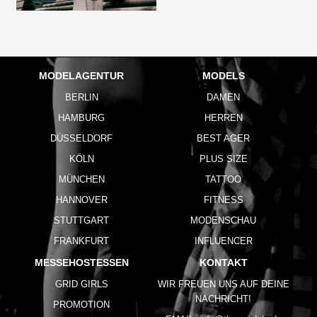
MODELAGENTUR
MODELS
BERLIN
DAMEN
HAMBURG
HERREN
DÜSSELDORF
BEST AGER
KÖLN
PLUS SIZE
MÜNCHEN
TATTOO
HANNOVER
FITNESS
STUTTGART
MODENSCHAU
FRANKFURT
INFLUENCER
MESSEHOSTESSEN
KONTAKT
GRID GIRLS
WIR FREUEN UNS AUF DEINE
NACHRICHT!
PROMOTION