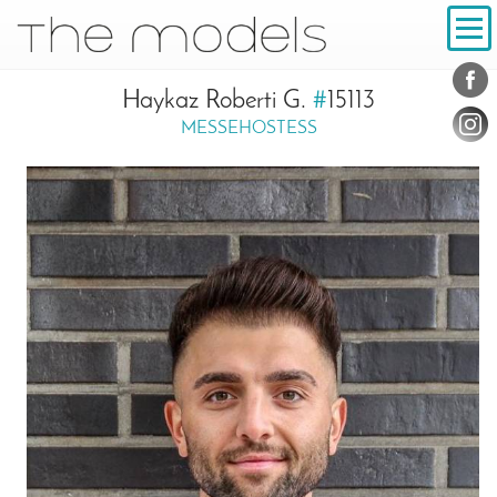
Inhalt
Navigation
Konta
Social
Haykaz Roberti G.
#
15113
MESSEHOSTESS