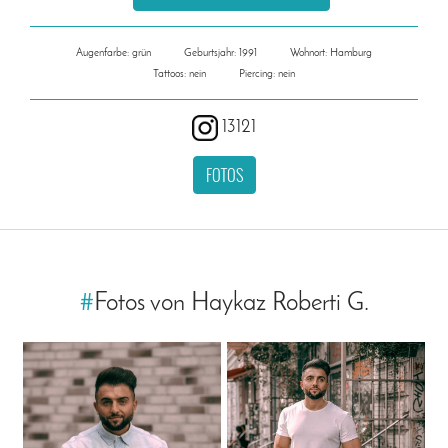
Augenfarbe: grün
Geburtsjahr: 1991
Wohnort: Hamburg
Tattoos: nein
Piercing: nein
13121
FOTOS
#
Fotos von Haykaz Roberti G.