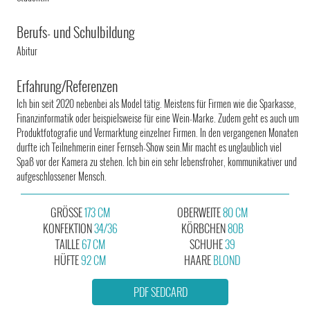
Berufs- und Schulbildung
Abitur
Erfahrung/Referenzen
Ich bin seit 2020 nebenbei als Model tätig. Meistens für Firmen wie die Sparkasse,
Finanzinformatik oder beispielsweise für eine Wein-Marke. Zudem geht es auch um
Produktfotografie und Vermarktung einzelner Firmen. In den vergangenen Monaten
durfte ich Teilnehmerin einer Fernseh-Show sein.Mir macht es unglaublich viel
Spaß vor der Kamera zu stehen. Ich bin ein sehr lebensfroher, kommunikativer und
aufgeschlossener Mensch.
GRÖSSE
173 CM
OBERWEITE
80 CM
KONFEKTION
34/36
KÖRBCHEN
80B
TAILLE
67 CM
SCHUHE
39
HÜFTE
92 CM
HAARE
BLOND
PDF SEDCARD