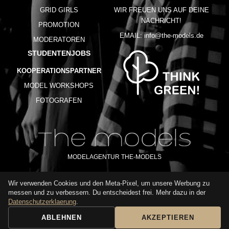
GRID GIRLS
WIR FREUEN UNS AUF DEINE
NACHRICHT!
PROMOTION
EMAIL:
info@the-models.de
MODERATOREN
STUDENTENJOBS
KOOPERATIONSPARTNER
MODEL WORKSHOPS
FOTOGRAFEN
MODELAGENTUR THE-MODELS
Wir verwenden Cookies und den Meta-Pixel, um unsere Werbung zu
IMPRESSUM
AGB
DATENSCHUTZ
messen und zu verbessern. Du entscheidest frei. Mehr dazu in der
NUTZUNGSBEDINGUNGEN
FAQ
GLOSSAR
KARRIERE
Datenschutzerklaerung
.
ABLEHNEN
AKZEPTIEREN
BUCHUNGSANFRAGE
ANRUFEN