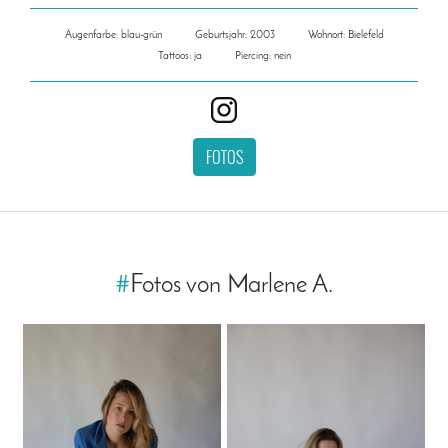
Augenfarbe: blau-grün
Geburtsjahr: 2003
Wohnort: Bielefeld
Tattoos: ja
Piercing: nein
FOTOS
#
Fotos von Marlene A.