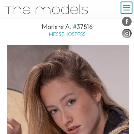
Inhalt
Navigation
Konta
Social
Marlene A.
#
37816
MESSEHOSTESS