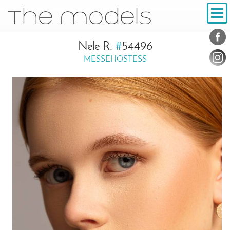
Inhalt
Navigation
Konta
Social
Nele R.
#
54496
MESSEHOSTESS