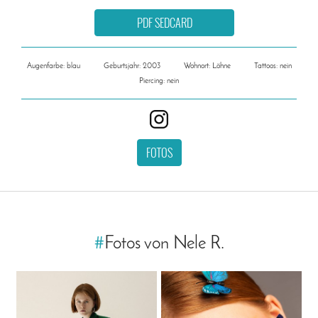
PDF SEDCARD
Augenfarbe: blau
Geburtsjahr: 2003
Wohnort: Löhne
Tattoos: nein
Piercing: nein
FOTOS
#
Fotos von Nele R.