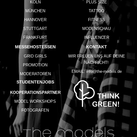
KÖLN
PLUS SIZE
MÜNCHEN
TATTOO
HANNOVER
FITNESS
STUTTGART
MODENSCHAU
FRANKFURT
INFLUENCER
MESSEHOSTESSEN
KONTAKT
GRID GIRLS
WIR FREUEN UNS AUF DEINE
NACHRICHT!
PROMOTION
EMAIL:
info@the-models.de
MODERATOREN
STUDENTENJOBS
KOOPERATIONSPARTNER
MODEL WORKSHOPS
FOTOGRAFEN