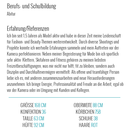
Berufs- und Schulbildung
Abitur
Erfahrung/Referenzen
Ich bin seit 1,5 Jahren als Model aktiv und habe in dieser Zeit meine Leidenschaft
für Fashion- und Beauty-Themen weiterentwickelt. Durch diverse Shootings und
Projekte konnte ich wertvolle Erfahrungen sammeln und mein Auftreten vor der
Kamera perfektionieren. Neben meiner Begeisterung für Mode bin ich sportlich
sehr aktiv: Klettern, Skifahren und Fitness gehören zu meinen liebsten
Freizeitbeschäftigungen, was mir nicht nur hilft, fit zu bleiben, sondern auch
Disziplin und Durchhaltevermögen vermittelt. Als offene und teamfähige Person
liebe ich es, mit anderen zusammenzuarbeiten und neue Herausforderungen
anzunehmen. Ich bringe Energie, Professionalität und Freude an die Arbeit, egal ob
vor der Kamera oder im Umgang mit Kunden und Kollegen.
GRÖSSE
168 CM
OBERWEITE
88 CM
KONFEKTION
36
KÖRBCHEN
75B
TAILLE
63 CM
SCHUHE
38
HÜFTE
92 CM
HAARE
ROT