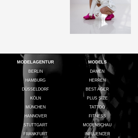
MODELAGENTUR
MODELS
BERLIN
DAMEN
HAMBURG
HERREN
DÜSSELDORF
BEST AGER
KÖLN
PLUS SIZE
MÜNCHEN
TATTOO
HANNOVER
FITNESS
STUTTGART
MODENSCHAU
FRANKFURT
INFLUENCER