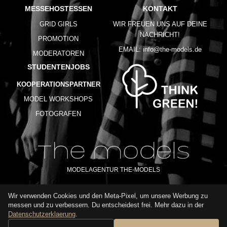
MESSEHOSTESSEN
KONTAKT
GRID GIRLS
WIR FREUEN UNS AUF DEINE
NACHRICHT!
PROMOTION
EMAIL:
info@the-models.de
MODERATOREN
STUDENTENJOBS
KOOPERATIONSPARTNER
MODEL WORKSHOPS
FOTOGRAFEN
MODELAGENTUR THE-MODELS
Wir verwenden Cookies und den Meta-Pixel, um unsere Werbung zu
IMPRESSUM
AGB
DATENSCHUTZ
messen und zu verbessern. Du entscheidest frei. Mehr dazu in der
NUTZUNGSBEDINGUNGEN
FAQ
GLOSSAR
KARRIERE
Datenschutzerklaerung
.