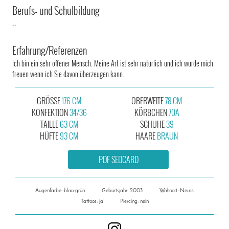
Berufs- und Schulbildung
--
Erfahrung/Referenzen
Ich bin ein sehr offener Mensch. Meine Art ist sehr natürlich und ich würde mich
freuen wenn ich Sie davon überzeugen kann.
GRÖSSE
176 CM
OBERWEITE
78 CM
KONFEKTION
34/36
KÖRBCHEN
70A
TAILLE
63 CM
SCHUHE
39
HÜFTE
93 CM
HAARE
BRAUN
PDF SEDCARD
Augenfarbe: blau-grün
Geburtsjahr: 2003
Wohnort: Neuss
Tattoos: ja
Piercing: nein