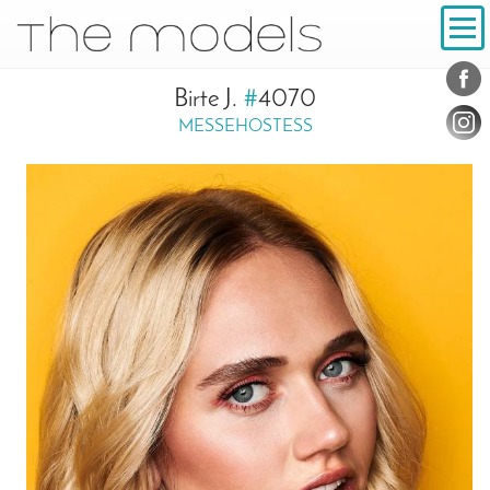
Inhalt
Navigation
Konta
Social
Birte J.
#
4070
MESSEHOSTESS