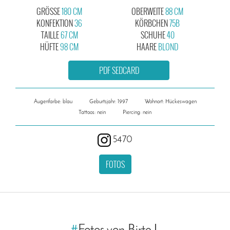
GRÖSSE
180 CM
OBERWEITE
88 CM
KONFEKTION
36
KÖRBCHEN
75B
TAILLE
67 CM
SCHUHE
40
HÜFTE
98 CM
HAARE
BLOND
PDF SEDCARD
Augenfarbe: blau
Geburtsjahr: 1997
Wohnort: Hückeswagen
Tattoos: nein
Piercing: nein
5470
FOTOS