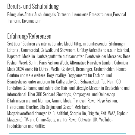
Berufs- und Schulbildung
Bilinguales Abitur,Ausbildung als Gärtnerin, Lizenzierte Fitnesstrainerin,Personal
Trainerin, Divemasterin
Erfahrung/Referenzen
Seit über 15 Jahren als internationales Model tätig, mit umfassender Erfahrung in
Editorial, Commercial, Catwalk und Showroom. OnStay-Aufenthalte u.a. in Istanbul,
Kapstadt, Medellín. Laufstegauftritte auf namhaften Events wie der Mercedes-Benz
Fashion Week Berlin, Paris Fashion Week, Alternative Hairshow London, Colombia
Moda 2024 sowie für L'Oréal, Wella, Goldwell, Breuninger, Grubenhelden, Romeo
Couture und viele weitere. Regelmäßige Engagements für Fashion- und
Beautyshows, unter anderem für Calligraphy Cut, Schwarzkopf, Top Hair, ICD,
Fondation Guillaume und zahlreiche Hair- und Lifestyle-Messen in Deutschland und
international. Über 300 Sedcard-Shootings, Kampagnen- und Onlineshop-
Erfahrungen u.a. mit Morhipo, Armine Moda, Trendyol, Rewe, Haye Fashion,
Hairdreams, Bluefire, Ella Orijins und Gossef. Mehrfache
Magazinveröffentlichungen (z. B. Kaltblut, Scorpio Jin, Brigitte, Zeit, WAZ, Tophair
Magazine), TV- und Online-Spots, u.a. für Rewe, Cutwater UK, YouTube-
Produktionen und Nailflix.