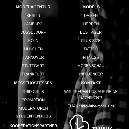
MODELAGENTUR
MODELS
BERLIN
DAMEN
HAMBURG
HERREN
DÜSSELDORF
BEST AGER
KÖLN
PLUS SIZE
MÜNCHEN
TATTOO
HANNOVER
FITNESS
STUTTGART
MODENSCHAU
FRANKFURT
INFLUENCER
MESSEHOSTESSEN
KONTAKT
GRID GIRLS
WIR FREUEN UNS AUF DEINE
NACHRICHT!
PROMOTION
EMAIL:
info@the-models.de
MODERATOREN
STUDENTENJOBS
KOOPERATIONSPARTNER