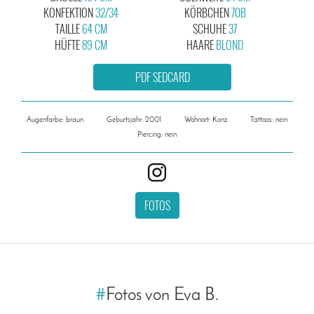
KONFEKTION
32/34
KÖRBCHEN
70B
TAILLE
64 CM
SCHUHE
37
HÜFTE
89 CM
HAARE
BLOND
PDF SEDCARD
Augenfarbe: braun
Geburtsjahr: 2001
Wohnort: Konz
Tattoos: nein
Piercing: nein
FOTOS
#
Fotos von Eva B.