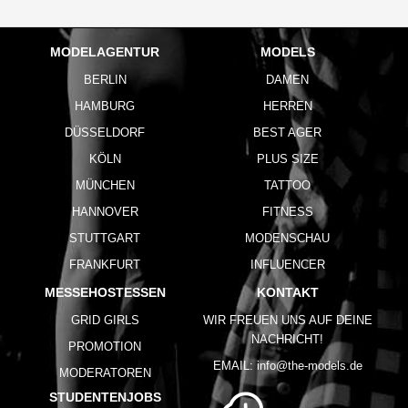
MODELAGENTUR
MODELS
BERLIN
DAMEN
HAMBURG
HERREN
DÜSSELDORF
BEST AGER
KÖLN
PLUS SIZE
MÜNCHEN
TATTOO
HANNOVER
FITNESS
STUTTGART
MODENSCHAU
FRANKFURT
INFLUENCER
MESSEHOSTESSEN
KONTAKT
GRID GIRLS
WIR FREUEN UNS AUF DEINE
NACHRICHT!
PROMOTION
EMAIL:
info@the-models.de
MODERATOREN
STUDENTENJOBS