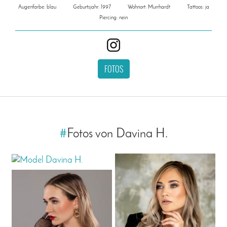
Augenfarbe: blau
Geburtsjahr: 1997
Wohnort: Murrhardt
Tattoos: ja
Piercing: nein
FOTOS
#
Fotos von Davina H.