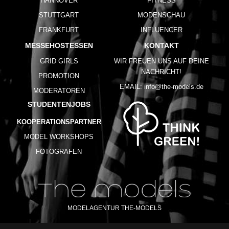
HANNOVER
FITNESS
STUTTGART
MODENSCHAU
FRANKFURT
INFLUENCER
MESSEHOSTESSEN
KONTAKT
GRID GIRLS
WIR FREUEN UNS AUF DEINE
NACHRICHT!
PROMOTION
EMAIL:
info@the-models.de
MODERATOREN
STUDENTENJOBS
KOOPERATIONSPARTNER
MODEL WORKSHOPS
FOTOGRAFEN
MODELAGENTUR THE-MODELS