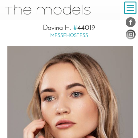
Inhalt
Navigation
Konta
Social
Davina H.
#
44019
MESSEHOSTESS