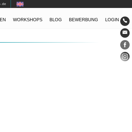
s.de
EN
WORKSHOPS
BLOG
BEWERBUNG
LOGIN
Konta
Social