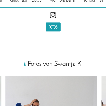
au
Geburtsjahr: 2003
Wohnort: Berlin
Tattoos: nein
FOTOS
#
Fotos von Swantje K.