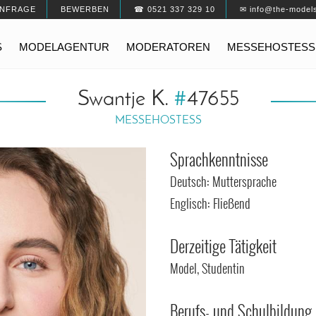
NFRAGE
BEWERBEN
☎ 0521 337 329 10
✉ info@the-model
S
MODELAGENTUR
MODERATOREN
MESSEHOSTESS
Swantje K.
#
47655
MESSEHOSTESS
Sprachkenntnisse
Deutsch: Muttersprache
Englisch: Fließend
Derzeitige Tätigkeit
Model, Studentin
Berufs- und Schulbildung