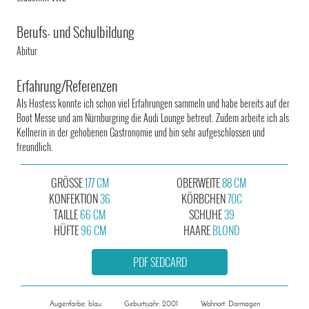
Berufs- und Schulbildung
Abitur
Erfahrung/Referenzen
Als Hostess konnte ich schon viel Erfahrungen sammeln und habe bereits auf der
Boot Messe und am Nürnburgring die Audi Lounge betreut. Zudem arbeite ich als
Kellnerin in der gehobenen Gastronomie und bin sehr aufgeschlossen und
freundlich.
GRÖSSE
177 CM
OBERWEITE
88 CM
KONFEKTION
36
KÖRBCHEN
70C
TAILLE
66 CM
SCHUHE
39
HÜFTE
96 CM
HAARE
BLOND
PDF SEDCARD
Augenfarbe: blau
Geburtsjahr: 2001
Wohnort: Dormagen