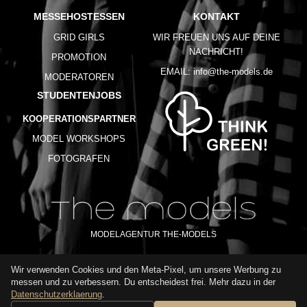
MESSEHOSTESSEN
KONTAKT
GRID GIRLS
WIR FREUEN UNS AUF DEINE
NACHRICHT!
PROMOTION
EMAIL:
info@the-models.de
MODERATOREN
STUDENTENJOBS
KOOPERATIONSPARTNER
MODEL WORKSHOPS
FOTOGRAFEN
MODELAGENTUR THE-MODELS
Wir verwenden Cookies und den Meta-Pixel, um unsere Werbung zu
IMPRESSUM
AGB
DATENSCHUTZ
messen und zu verbessern. Du entscheidest frei. Mehr dazu in der
NUTZUNGSBEDINGUNGEN
FAQ
GLOSSAR
KARRIERE
Datenschutzerklaerung
.