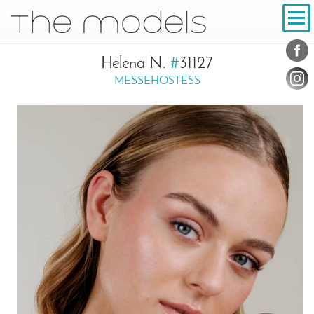
Inhalt
Navigation
Konta
Social
Helena N.
#
31127
MESSEHOSTESS