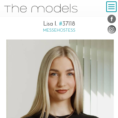
Inhalt
Navigation
Konta
Social
Lisa I.
#
37118
MESSEHOSTESS