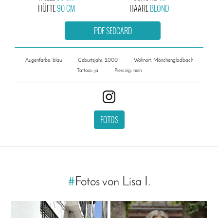
HÜFTE
90 CM
HAARE
BLOND
PDF SEDCARD
Augenfarbe: blau
Geburtsjahr: 2000
Wohnort: Mönchengladbach
Tattoos: ja
Piercing: nein
FOTOS
#
Fotos von Lisa I.