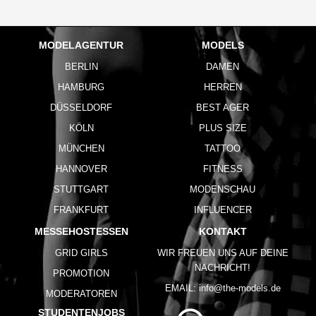
MODELAGENTUR
MODELS
BERLIN
DAMEN
HAMBURG
HERREN
DÜSSELDORF
BEST AGER
KÖLN
PLUS SIZE
MÜNCHEN
TATTOO
HANNOVER
FITNESS
STUTTGART
MODENSCHAU
FRANKFURT
INFLUENCER
MESSEHOSTESSEN
KONTAKT
GRID GIRLS
WIR FREUEN UNS AUF DEINE
NACHRICHT!
PROMOTION
EMAIL:
info@the-models.de
MODERATOREN
STUDENTENJOBS