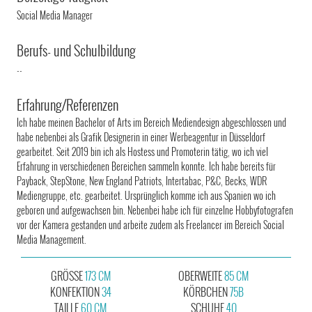
Social Media Manager
Berufs- und Schulbildung
--
Erfahrung/Referenzen
Ich habe meinen Bachelor of Arts im Bereich Mediendesign abgeschlossen und
habe nebenbei als Grafik Designerin in einer Werbeagentur in Düsseldorf
gearbeitet. Seit 2019 bin ich als Hostess und Promoterin tätig, wo ich viel
Erfahrung in verschiedenen Bereichen sammeln konnte. Ich habe bereits für
Payback, StepStone, New England Patriots, Intertabac, P&C, Becks, WDR
Mediengruppe, etc. gearbeitet. Ursprünglich komme ich aus Spanien wo ich
geboren und aufgewachsen bin. Nebenbei habe ich für einzelne Hobbyfotografen
vor der Kamera gestanden und arbeite zudem als Freelancer im Bereich Social
Media Management.
GRÖSSE
173 CM
OBERWEITE
85 CM
KONFEKTION
34
KÖRBCHEN
75B
TAILLE
60 CM
SCHUHE
40