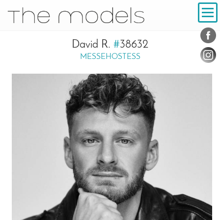
Inhalt
Navigation
Konta
Social
David R.
#
38632
MESSEHOSTESS