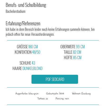
Berufs- und Schulbildung
Bachelorstudium
Erfahrung/Referenzen
Ich habe in dem Bereich leider noch keine Erfahrungen sammeln können, bin
jedoch offen für neue Herausforderungen.
GRÖSSE
180 CM
OBERWEITE
99 CM
KONFEKTION
48/50
TAILLE
82 CM
HÜFTE
85 CM
SCHUHE
43
HAARE
DUNKELBLOND
PDF SEDCARD
Augenfarbe: blau-grün
Geburtsjahr: 1994
Wohnort: Duisburg
Tattoos: ja
Piercing: nein