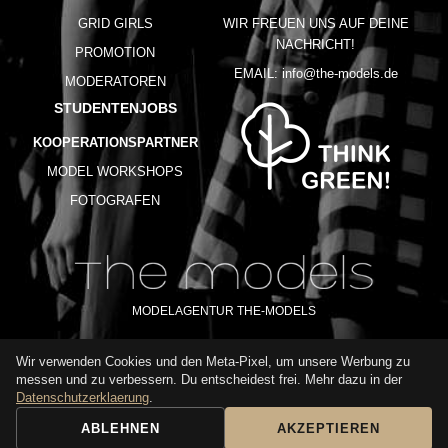
GRID GIRLS
WIR FREUEN UNS AUF DEINE
NACHRICHT!
PROMOTION
EMAIL:
info@the-models.de
MODERATOREN
STUDENTENJOBS
KOOPERATIONSPARTNER
MODEL WORKSHOPS
FOTOGRAFEN
MODELAGENTUR THE-MODELS
Wir verwenden Cookies und den Meta-Pixel, um unsere Werbung zu
IMPRESSUM
AGB
DATENSCHUTZ
messen und zu verbessern. Du entscheidest frei. Mehr dazu in der
NUTZUNGSBEDINGUNGEN
FAQ
GLOSSAR
KARRIERE
Datenschutzerklaerung
.
ABLEHNEN
AKZEPTIEREN
BUCHUNGSANFRAGE
ANRUFEN