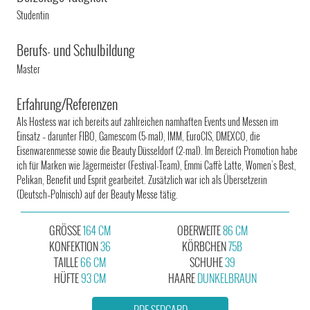
Studentin
Berufs- und Schulbildung
Master
Erfahrung/Referenzen
Als Hostess war ich bereits auf zahlreichen namhaften Events und Messen im
Einsatz – darunter FIBO, Gamescom (5-mal), IMM, EuroCIS, DMEXCO, die
Eisenwarenmesse sowie die Beauty Düsseldorf (2-mal). Im Bereich Promotion habe
ich für Marken wie Jägermeister (Festival-Team), Emmi Caffè Latte, Women’s Best,
Pelikan, Benefit und Esprit gearbeitet. Zusätzlich war ich als Übersetzerin
(Deutsch–Polnisch) auf der Beauty Messe tätig.
GRÖSSE
164 CM
OBERWEITE
86 CM
KONFEKTION
36
KÖRBCHEN
75B
TAILLE
66 CM
SCHUHE
39
HÜFTE
93 CM
HAARE
DUNKELBRAUN
PDF SEDCARD