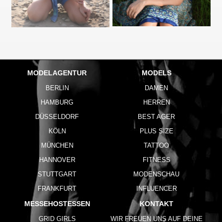
MODELAGENTUR
MODELS
BERLIN
DAMEN
HAMBURG
HERREN
DÜSSELDORF
BEST AGER
KÖLN
PLUS SIZE
MÜNCHEN
TATTOO
HANNOVER
FITNESS
STUTTGART
MODENSCHAU
FRANKFURT
INFLUENCER
MESSEHOSTESSEN
KONTAKT
GRID GIRLS
WIR FREUEN UNS AUF DEINE