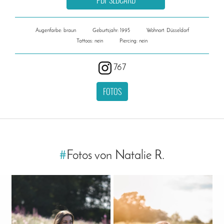
Augenfarbe: braun
Geburtsjahr: 1995
Wohnort: Düsseldorf
Tattoos: nein
Piercing: nein
767
FOTOS
#
Fotos von Natalie R.