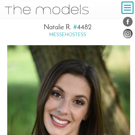
Inhalt
Navigation
Konta
Social
Natalie R.
#
4482
MESSEHOSTESS