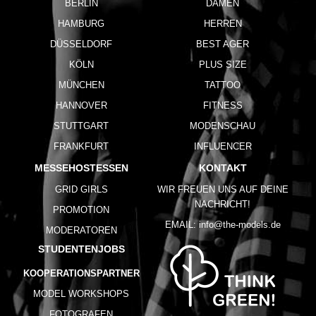
BERLIN
DAMEN
HAMBURG
HERREN
DÜSSELDORF
BEST AGER
KÖLN
PLUS SIZE
MÜNCHEN
TATTOO
HANNOVER
FITNESS
STUTTGART
MODENSCHAU
FRANKFURT
INFLUENCER
MESSEHOSTESSEN
KONTAKT
GRID GIRLS
WIR FREUEN UNS AUF DEINE
NACHRICHT!
PROMOTION
EMAIL:
info@the-models.de
MODERATOREN
STUDENTENJOBS
KOOPERATIONSPARTNER
MODEL WORKSHOPS
FOTOGRAFEN