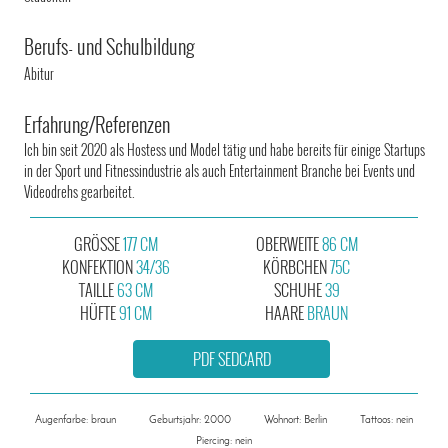
Berufs- und Schulbildung
Abitur
Erfahrung/Referenzen
Ich bin seit 2020 als Hostess und Model tätig und habe bereits für einige Startups
in der Sport und Fitnessindustrie als auch Entertainment Branche bei Events und
Videodrehs gearbeitet.
GRÖSSE
177 CM
OBERWEITE
86 CM
KONFEKTION
34/36
KÖRBCHEN
75C
TAILLE
63 CM
SCHUHE
39
HÜFTE
91 CM
HAARE
BRAUN
PDF SEDCARD
Augenfarbe: braun
Geburtsjahr: 2000
Wohnort: Berlin
Tattoos: nein
Piercing: nein