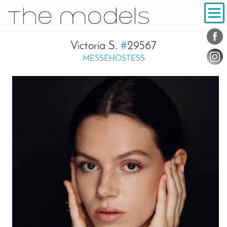
Inhalt
Navigation
Konta
Social
Victoria S.
#
29567
MESSEHOSTESS