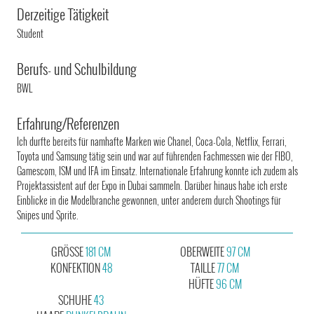
Derzeitige Tätigkeit
Student
Berufs- und Schulbildung
BWL
Erfahrung/Referenzen
Ich durfte bereits für namhafte Marken wie Chanel, Coca-Cola, Netflix, Ferrari,
Toyota und Samsung tätig sein und war auf führenden Fachmessen wie der FIBO,
Gamescom, ISM und IFA im Einsatz. Internationale Erfahrung konnte ich zudem als
Projektassistent auf der Expo in Dubai sammeln. Darüber hinaus habe ich erste
Einblicke in die Modelbranche gewonnen, unter anderem durch Shootings für
Snipes und Sprite.
GRÖSSE
181 CM
OBERWEITE
97 CM
KONFEKTION
48
TAILLE
77 CM
HÜFTE
96 CM
SCHUHE
43