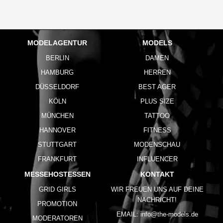
MODELAGENTUR
MODELS
BERLIN
DAMEN
HAMBURG
HERREN
DÜSSELDORF
BEST AGER
KÖLN
PLUS SIZE
MÜNCHEN
TATTOO
HANNOVER
FITNESS
STUTTGART
MODENSCHAU
FRANKFURT
INFLUENCER
MESSEHOSTESSEN
KONTAKT
GRID GIRLS
WIR FREUEN UNS AUF DEINE
NACHRICHT!
PROMOTION
EMAIL:
info@the-models.de
MODERATOREN