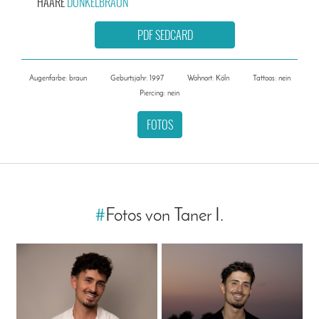
HAARE
DUNKELBRAUN
PDF SEDCARD
Augenfarbe: braun
Geburtsjahr: 1997
Wohnort: Köln
Tattoos: nein
Piercing: nein
FOTOS
#
Fotos von Taner I.