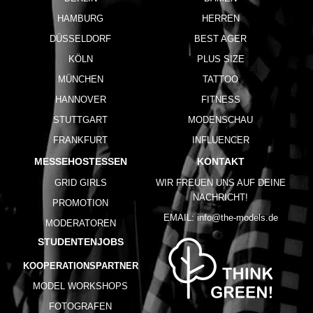
HAMBURG
HERREN
DÜSSELDORF
BEST AGER
KÖLN
PLUS SIZE
MÜNCHEN
TATTOO
HANNOVER
FITNESS
STUTTGART
MODENSCHAU
FRANKFURT
INFLUENCER
MESSEHOSTESSEN
KONTAKT
GRID GIRLS
WIR FREUEN UNS AUF DEINE
NACHRICHT!
PROMOTION
EMAIL:
info@the-models.de
MODERATOREN
STUDENTENJOBS
KOOPERATIONSPARTNER
MODEL WORKSHOPS
FOTOGRAFEN