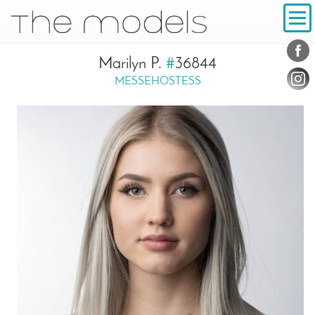
Inhalt
Navigation
Konta
Social
Marilyn P.
#
36844
MESSEHOSTESS