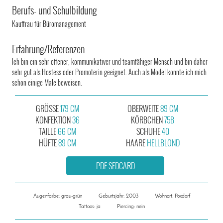
Berufs- und Schulbildung
Kauffrau für Büromanagement
Erfahrung/Referenzen
Ich bin ein sehr offener, kommunikativer und teamfähiger Mensch und bin daher
sehr gut als Hostess oder Promoterin geeignet. Auch als Model konnte ich mich
schon einige Male beweisen.
GRÖSSE
179 CM
OBERWEITE
89 CM
KONFEKTION
36
KÖRBCHEN
75B
TAILLE
66 CM
SCHUHE
40
HÜFTE
89 CM
HAARE
HELLBLOND
PDF SEDCARD
Augenfarbe: grau-grün
Geburtsjahr: 2003
Wohnort: Poxdorf
Tattoos: ja
Piercing: nein