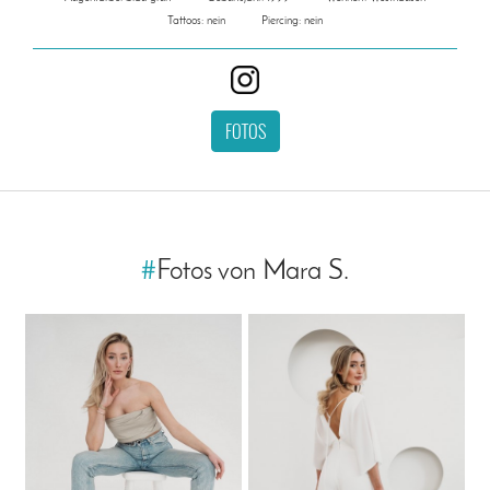
Tattoos: nein
Piercing: nein
FOTOS
#
Fotos von Mara S.