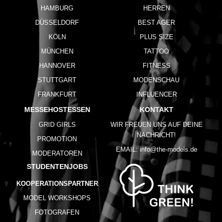
HAMBURG
HERREN
DÜSSELDORF
BEST AGER
KÖLN
PLUS SIZE
MÜNCHEN
TATTOO
HANNOVER
FITNESS
STUTTGART
MODENSCHAU
FRANKFURT
INFLUENCER
MESSEHOSTESSEN
KONTAKT
GRID GIRLS
WIR FREUEN UNS AUF DEINE
NACHRICHT!
PROMOTION
EMAIL:
info@the-models.de
MODERATOREN
STUDENTENJOBS
KOOPERATIONSPARTNER
MODEL WORKSHOPS
FOTOGRAFEN