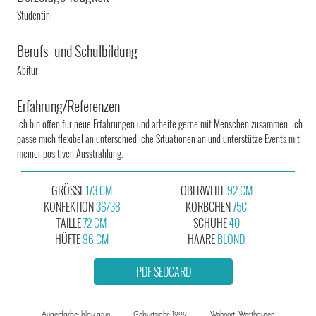
Studentin
Berufs- und Schulbildung
Abitur
Erfahrung/Referenzen
Ich bin offen für neue Erfahrungen und arbeite gerne mit Menschen zusammen. Ich
passe mich flexibel an unterschiedliche Situationen an und unterstütze Events mit
meiner positiven Ausstrahlung.
GRÖSSE
173 CM
OBERWEITE
92 CM
KONFEKTION
36/38
KÖRBCHEN
75C
TAILLE
72 CM
SCHUHE
40
HÜFTE
96 CM
HAARE
BLOND
PDF SEDCARD
Augenfarbe: blau-grün
Geburtsjahr: 1999
Wohnort: Westhausen