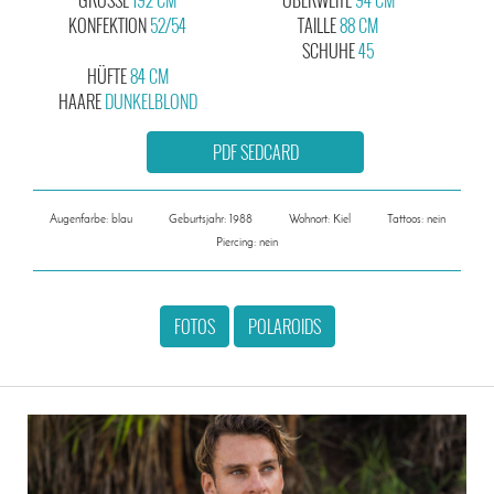
KONFEKTION
52/54
TAILLE
88 CM
SCHUHE
45
HÜFTE
84 CM
HAARE
DUNKELBLOND
PDF SEDCARD
Augenfarbe: blau
Geburtsjahr: 1988
Wohnort: Kiel
Tattoos: nein
Piercing: nein
FOTOS
POLAROIDS