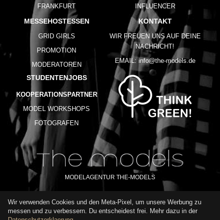
FRANKFURT
INFLUENCER
MESSEHOSTESSEN
KONTAKT
GRID GIRLS
WIR FREUEN UNS AUF DEINE
NACHRICHT!
PROMOTION
EMAIL:
info@the-models.de
MODERATOREN
STUDENTENJOBS
KOOPERATIONSPARTNER
MODEL WORKSHOPS
FOTOGRAFEN
MODELAGENTUR THE-MODELS
Wir verwenden Cookies und den Meta-Pixel, um unsere Werbung zu
IMPRESSUM
AGB
DATENSCHUTZ
messen und zu verbessern. Du entscheidest frei. Mehr dazu in der
NUTZUNGSBEDINGUNGEN
FAQ
GLOSSAR
KARRIERE
Datenschutzerklaerung
.