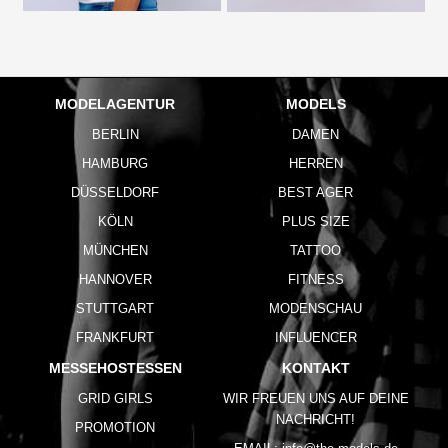
MODELAGENTUR
MODELS
BERLIN
DAMEN
HAMBURG
HERREN
DÜSSELDORF
BEST AGER
KÖLN
PLUS SIZE
MÜNCHEN
TATTOO
HANNOVER
FITNESS
STUTTGART
MODENSCHAU
FRANKFURT
INFLUENCER
MESSEHOSTESSEN
KONTAKT
GRID GIRLS
WIR FREUEN UNS AUF DEINE
NACHRICHT!
PROMOTION