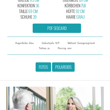
KONFEKTION
36
KÖRBCHEN
75B
TAILLE
69 CM
HÜFTE
92 CM
SCHUHE
39
HAARE
GRAU
PDF SEDCARD
Augenfarbe: blau
Geburtsjahr: 1971
Wohnort: Georgensgmünd
Tattoos: ja
Piercing: nein
FOTOS
POLAROIDS