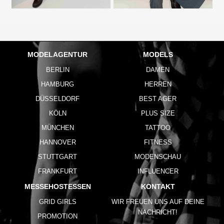
MODELAGENTUR
MODELS
BERLIN
DAMEN
HAMBURG
HERREN
DÜSSELDORF
BEST AGER
KÖLN
PLUS SIZE
MÜNCHEN
TATTOO
HANNOVER
FITNESS
STUTTGART
MODENSCHAU
FRANKFURT
INFLUENCER
MESSEHOSTESSEN
KONTAKT
GRID GIRLS
WIR FREUEN UNS AUF DEINE
NACHRICHT!
PROMOTION