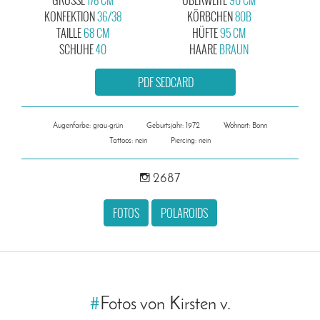
KONFEKTION
36/38
KÖRBCHEN
80B
TAILLE
68 CM
HÜFTE
95 CM
SCHUHE
40
HAARE
BRAUN
PDF SEDCARD
Augenfarbe: grau-grün
Geburtsjahr: 1972
Wohnort: Bonn
Tattoos: nein
Piercing: nein
2687
FOTOS
POLAROIDS
#
Fotos von Kirsten v.