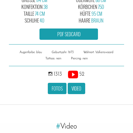
KONFEKTION
38
KÖRBCHEN
75D
TAILLE
74 CM
HÜFTE
95 CM
SCHUHE
40
HAARE
BRAUN
PDF SEDCARD
Augenfarbe: blau
Geburtsjahr: 1973
Wohnort: Valkenswaard
Tattoos: nein
Piercing: nein
1313
52
FOTOS
VIDEO
#
Video