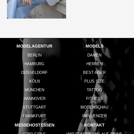
MODELAGENTUR
MODELS
BERLIN
DAMEN
HAMBURG
HERREN
DÜSSELDORF
BEST AGER
KÖLN
PLUS SIZE
MÜNCHEN
TATTOO
HANNOVER
FITNESS
STUTTGART
MODENSCHAU
FRANKFURT
INFLUENCER
MESSEHOSTESSEN
KONTAKT