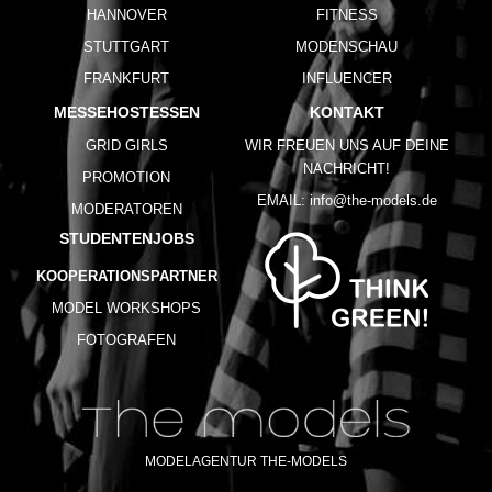
HANNOVER
FITNESS
STUTTGART
MODENSCHAU
FRANKFURT
INFLUENCER
MESSEHOSTESSEN
KONTAKT
GRID GIRLS
WIR FREUEN UNS AUF DEINE
NACHRICHT!
PROMOTION
EMAIL:
info@the-models.de
MODERATOREN
STUDENTENJOBS
KOOPERATIONSPARTNER
MODEL WORKSHOPS
FOTOGRAFEN
MODELAGENTUR THE-MODELS