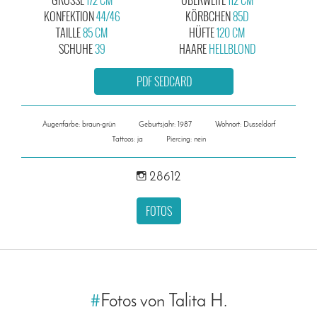
KONFEKTION
44/46
KÖRBCHEN
85D
TAILLE
85 CM
HÜFTE
120 CM
SCHUHE
39
HAARE
HELLBLOND
PDF SEDCARD
Augenfarbe: braun-grün
Geburtsjahr: 1987
Wohnort: Dusseldorf
Tattoos: ja
Piercing: nein
28612
FOTOS
#
Fotos von Talita H.