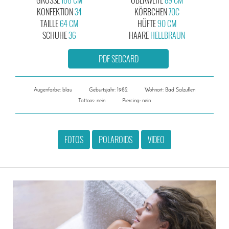
KONFEKTION
34
KÖRBCHEN
70C
TAILLE
64 CM
HÜFTE
90 CM
SCHUHE
36
HAARE
HELLBRAUN
PDF SEDCARD
Augenfarbe: blau
Geburtsjahr: 1982
Wohnort: Bad Salzuflen
Tattoos: nein
Piercing: nein
FOTOS
POLAROIDS
VIDEO