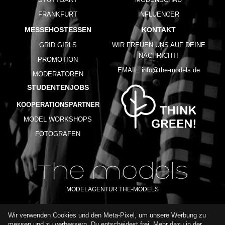
FRANKFURT
INFLUENCER
MESSEHOSTESSEN
KONTAKT
GRID GIRLS
WIR FREUEN UNS AUF DEINE
NACHRICHT!
PROMOTION
EMAIL:
info@the-models.de
MODERATOREN
STUDENTENJOBS
KOOPERATIONSPARTNER
MODEL WORKSHOPS
FOTOGRAFEN
MODELAGENTUR THE-MODELS
Wir verwenden Cookies und den Meta-Pixel, um unsere Werbung zu
IMPRESSUM
AGB
DATENSCHUTZ
messen und zu verbessern. Du entscheidest frei. Mehr dazu in der