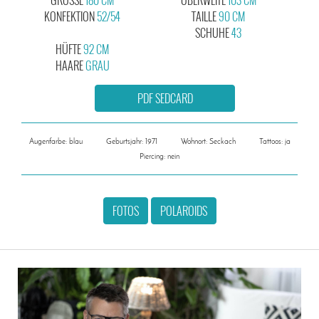
KONFEKTION
52/54
TAILLE
90 CM
SCHUHE
43
HÜFTE
92 CM
HAARE
GRAU
PDF SEDCARD
Augenfarbe: blau
Geburtsjahr: 1971
Wohnort: Seckach
Tattoos: ja
Piercing: nein
FOTOS
POLAROIDS