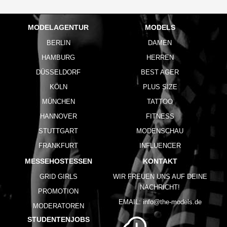
MODELAGENTUR
MODELS
BERLIN
DAMEN
HAMBURG
HERREN
DÜSSELDORF
BEST AGER
KÖLN
PLUS SIZE
MÜNCHEN
TATTOO
HANNOVER
FITNESS
STUTTGART
MODENSCHAU
FRANKFURT
INFLUENCER
MESSEHOSTESSEN
KONTAKT
GRID GIRLS
WIR FREUEN UNS AUF DEINE
NACHRICHT!
PROMOTION
EMAIL:
info@the-models.de
MODERATOREN
STUDENTENJOBS