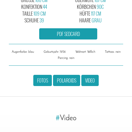
KONFEKTION
44
KÖRBCHEN
90C
TAILLE
109 CM
HÜFTE
117 CM
SCHUHE
39
HAARE
GRAU
PDF SEDCARD
Augenfarbe: blau
Geburtsjahr: 1956
Wohnort: Willich
Tattoos: nein
Piercing: nein
FOTOS
POLAROIDS
VIDEO
#
Video