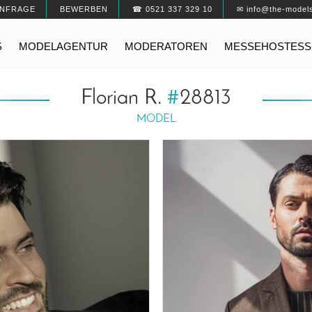
NFRAGE
BEWERBEN
☎ 0521 337 329 10
✉ info@the-model
S
MODELAGENTUR
MODERATOREN
MESSEHOSTESS
Florian R.
#
28813
MODEL