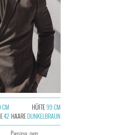
9 CM
HÜFTE
99 CM
HE
42
HAARE
DUNKELBRAUN
n
Piercing: nein