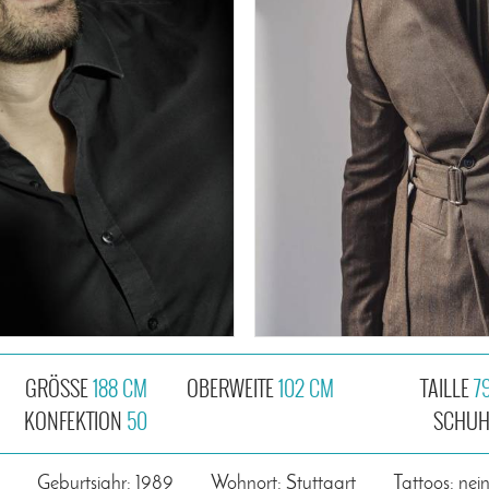
GRÖSSE
188 CM
OBERWEITE
102 CM
TAILLE
7
KONFEKTION
50
SCHU
Geburtsjahr: 1989
Wohnort: Stuttgart
Tattoos: nei