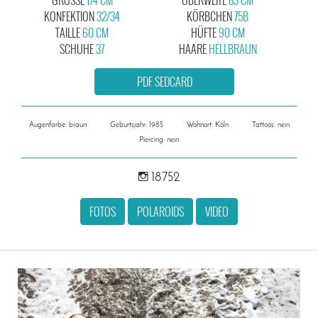
KONFEKTION
32/34
KÖRBCHEN
75B
TAILLE
60 CM
HÜFTE
90 CM
SCHUHE
37
HAARE
HELLBRAUN
PDF SEDCARD
Augenfarbe: braun
Geburtsjahr: 1985
Wohnort: Köln
Tattoos: nein
Piercing: nein
18752
FOTOS
POLAROIDS
VIDEO