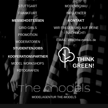
STUTTGART
MODENSCHAU
FRANKFURT
INFLUENCER
MESSEHOSTESSEN
KONTAKT
GRID GIRLS
WIR FREUEN UNS AUF DEINE
NACHRICHT!
PROMOTION
EMAIL:
info@the-models.de
MODERATOREN
STUDENTENJOBS
KOOPERATIONSPARTNER
MODEL WORKSHOPS
FOTOGRAFEN
MODELAGENTUR THE-MODELS