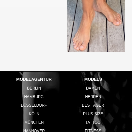
MODELAGENTUR
MODELS
BERLIN
DAMEN
HAMBURG
HERREN
DÜSSELDORF
BEST AGER
KÖLN
PLUS SIZE
MÜNCHEN
TATTOO
HANNOVER
FITNESS