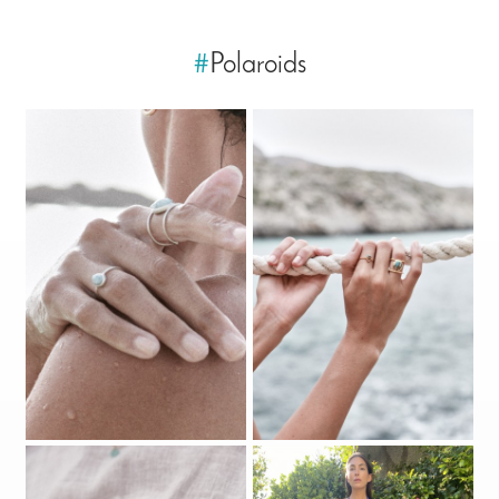
#
Polaroids