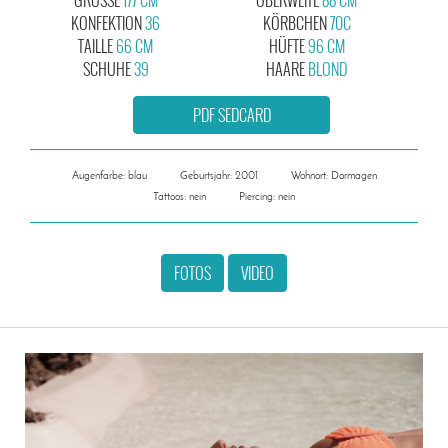
KONFEKTION
36
KÖRBCHEN
70C
TAILLE
66 CM
HÜFTE
96 CM
SCHUHE
39
HAARE
BLOND
PDF SEDCARD
Augenfarbe: blau
Geburtsjahr: 2001
Wohnort: Dormagen
Tattoos: nein
Piercing: nein
FOTOS
VIDEO