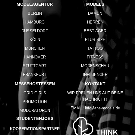
MODELAGENTUR
MODELS
BERLIN
DAMEN
HAMBURG
HERREN
DÜSSELDORF
BEST AGER
KÖLN
PLUS SIZE
MÜNCHEN
TATTOO
HANNOVER
FITNESS
STUTTGART
MODENSCHAU
FRANKFURT
INFLUENCER
MESSEHOSTESSEN
KONTAKT
GRID GIRLS
WIR FREUEN UNS AUF DEINE
NACHRICHT!
PROMOTION
EMAIL:
info@the-models.de
MODERATOREN
STUDENTENJOBS
KOOPERATIONSPARTNER