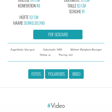
KONFEKTION
48
TAILLE
83 CM
SCHUHE
41
HÜFTE
92 CM
HAARE
DUNKELBLOND
PDF SEDCARD
Augenfarbe: blau-grün
Geburtsjahr: 1988
Wohnort: Bietigheim-Bissingen
Tattoos: ja
Piercing: nein
FOTOS
POLAROIDS
VIDEO
#
Video