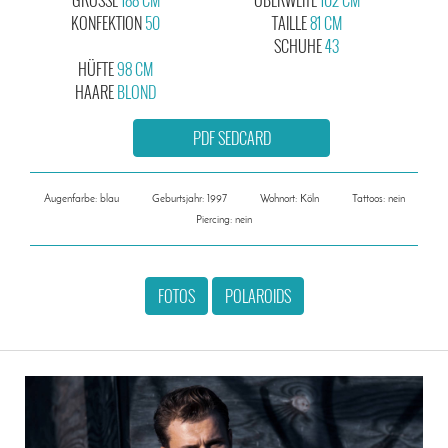
KONFEKTION
50
TAILLE
81 CM
SCHUHE
43
HÜFTE
98 CM
HAARE
BLOND
PDF SEDCARD
Augenfarbe: blau
Geburtsjahr: 1997
Wohnort: Köln
Tattoos: nein
Piercing: nein
FOTOS
POLAROIDS