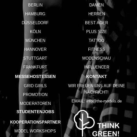
BERLIN
DAMEN
HAMBURG
HERREN
DÜSSELDORF
BEST AGER
KÖLN
PLUS SIZE
MÜNCHEN
TATTOO
HANNOVER
FITNESS
STUTTGART
MODENSCHAU
FRANKFURT
INFLUENCER
MESSEHOSTESSEN
KONTAKT
GRID GIRLS
WIR FREUEN UNS AUF DEINE
NACHRICHT!
PROMOTION
EMAIL:
info@the-models.de
MODERATOREN
STUDENTENJOBS
KOOPERATIONSPARTNER
MODEL WORKSHOPS