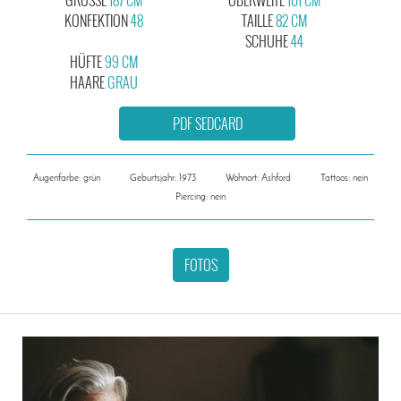
KONFEKTION
48
TAILLE
82 CM
SCHUHE
44
HÜFTE
99 CM
HAARE
GRAU
PDF SEDCARD
Augenfarbe: grün
Geburtsjahr: 1973
Wohnort: Ashford
Tattoos: nein
Piercing: nein
FOTOS