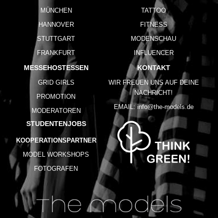
MÜNCHEN
TATTOO
HANNOVER
FITNESS
STUTTGART
MODENSCHAU
FRANKFURT
INFLUENCER
MESSEHOSTESSEN
KONTAKT
GRID GIRLS
WIR FREUEN UNS AUF DEINE
NACHRICHT!
PROMOTION
EMAIL:
info@the-models.de
MODERATOREN
STUDENTENJOBS
KOOPERATIONSPARTNER
MODEL WORKSHOPS
FOTOGRAFEN