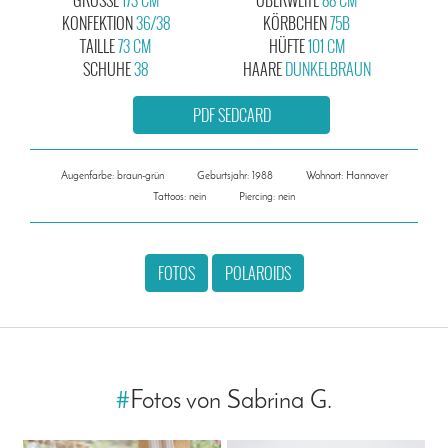
KONFEKTION
36/38
KÖRBCHEN
75B
TAILLE
73 CM
HÜFTE
101 CM
SCHUHE
38
HAARE
DUNKELBRAUN
PDF SEDCARD
Augenfarbe: braun-grün
Geburtsjahr: 1988
Wohnort: Hannover
Tattoos: nein
Piercing: nein
FOTOS
POLAROIDS
#
Fotos von Sabrina G.