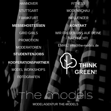
HANNOVER
FITNESS
STUTTGART
MODENSCHAU
FRANKFURT
INFLUENCER
MESSEHOSTESSEN
KONTAKT
GRID GIRLS
WIR FREUEN UNS AUF DEINE
NACHRICHT!
PROMOTION
EMAIL:
info@the-models.de
MODERATOREN
STUDENTENJOBS
KOOPERATIONSPARTNER
MODEL WORKSHOPS
FOTOGRAFEN
MODELAGENTUR THE-MODELS